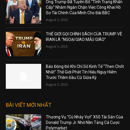
Ông Trump Đã Tuyên Bố “Tình Trạng Khẩn
Cấp” Nhằm Ngăn Chặn Việc Công Khai Hồ
Sơ Tài Chính Của Mình Cho Đài BBC
August 5, 2026
THẾ GIỚI GỌI CHÍNH SÁCH CỦA TRUMP VỀ
IRAN LÀ “NGOẠI GIAO MẪU GIÁO”
August 5, 2026
Báo Động Đỏ Khi Chỉ Số Kinh Tế “Then Chốt
Nhất” Thế Giới Phát Tín Hiệu Nguy Hiểm
Trước Thềm bầu Cử Giữa Kỳ
August 5, 2026
BÀI VIẾT MỚI NHẤT
Thương Vụ “Cú Nhảy Vọt” X50 Tài Sản Của
Donald Trump Jr. Nhờ Nền Tảng Cá Cược
Polymarket