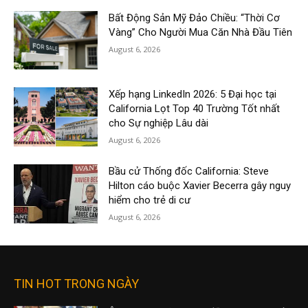
Bất Động Sản Mỹ Đảo Chiều: “Thời Cơ
Vàng” Cho Người Mua Căn Nhà Đầu Tiên
August 6, 2026
Xếp hạng LinkedIn 2026: 5 Đại học tại
California Lọt Top 40 Trường Tốt nhất
cho Sự nghiệp Lâu dài
August 6, 2026
Bầu cử Thống đốc California: Steve
Hilton cáo buộc Xavier Becerra gây nguy
hiểm cho trẻ di cư
August 6, 2026
TIN HOT TRONG NGÀY