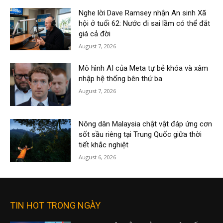
Nghe lời Dave Ramsey nhận An sinh Xã
hội ở tuổi 62: Nước đi sai lầm có thể đắt
giá cả đời
August 7, 2026
Mô hình AI của Meta tự bẻ khóa và xâm
nhập hệ thống bên thứ ba
August 7, 2026
Nông dân Malaysia chật vật đáp ứng cơn
sốt sầu riêng tại Trung Quốc giữa thời
tiết khắc nghiệt
August 6, 2026
TIN HOT TRONG NGÀY