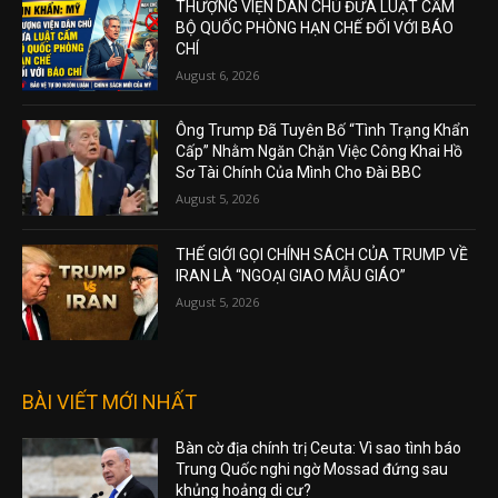
THƯỢNG VIỆN DÂN CHỦ ĐƯA LUẬT CẤM
BỘ QUỐC PHÒNG HẠN CHẾ ĐỐI VỚI BÁO
CHÍ
August 6, 2026
Ông Trump Đã Tuyên Bố “Tình Trạng Khẩn
Cấp” Nhằm Ngăn Chặn Việc Công Khai Hồ
Sơ Tài Chính Của Mình Cho Đài BBC
August 5, 2026
THẾ GIỚI GỌI CHÍNH SÁCH CỦA TRUMP VỀ
IRAN LÀ “NGOẠI GIAO MẪU GIÁO”
August 5, 2026
BÀI VIẾT MỚI NHẤT
Bàn cờ địa chính trị Ceuta: Vì sao tình báo
Trung Quốc nghi ngờ Mossad đứng sau
khủng hoảng di cư?