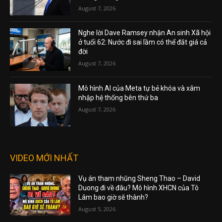
August 7, 2026
Nghe lời Dave Ramsey nhận An sinh Xã hội
ở tuổi 62: Nước đi sai lầm có thể đắt giá cả
đời
August 7, 2026
Mô hình AI của Meta tự bẻ khóa và xâm
nhập hệ thống bên thứ ba
August 7, 2026
VIDEO MỚI NHẤT
Vụ án tham nhũng Sheng Thao – David
Duong đi về đâu? Mô hình XHCN của Tô
Lâm bao giờ sẽ thành?
August 5, 2026