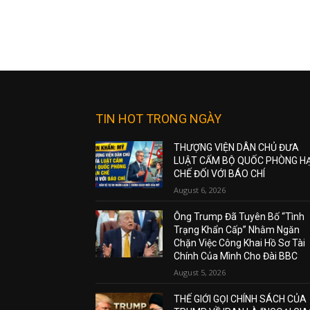
TIN HOT TRONG NGÀY
THƯỢNG VIỆN DÂN CHỦ ĐƯA
LUẬT CẤM BỘ QUỐC PHÒNG H
CHẾ ĐỐI VỚI BÁO CHÍ
August 6, 2026
Ông Trump Đã Tuyên Bố “Tình
Trạng Khẩn Cấp” Nhằm Ngăn
Chặn Việc Công Khai Hồ Sơ Tài
Chính Của Mình Cho Đài BBC
August 5, 2026
THẾ GIỚI GỌI CHÍNH SÁCH CỦA