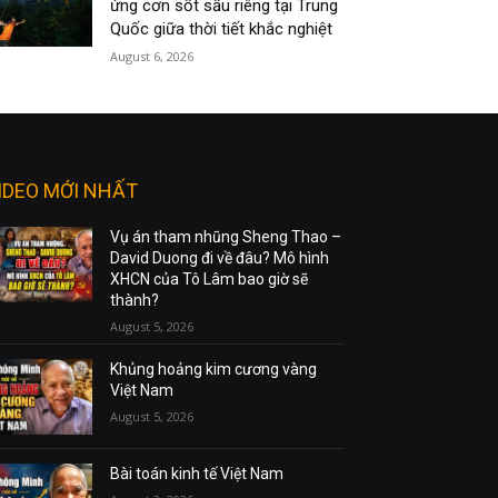
ứng cơn sốt sầu riêng tại Trung
Quốc giữa thời tiết khắc nghiệt
August 6, 2026
IDEO MỚI NHẤT
Vụ án tham nhũng Sheng Thao –
David Duong đi về đâu? Mô hình
XHCN của Tô Lâm bao giờ sẽ
thành?
August 5, 2026
Khủng hoảng kim cương vàng
Việt Nam
August 5, 2026
Bài toán kinh tế Việt Nam