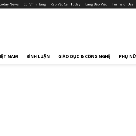
itoday News
Cõi Vĩnh Hằng
Rao Vặt Cali Today
Làng Báo Việt
Terms of Use
IỆT NAM
BÌNH LUẬN
GIÁO DỤC & CÔNG NGHỆ
PHỤ N