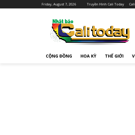
Friday, August 7, 2026
Truyền Hình Cali Today
Cal
CỘNG ĐỒNG
HOA KỲ
THẾ GIỚI
V