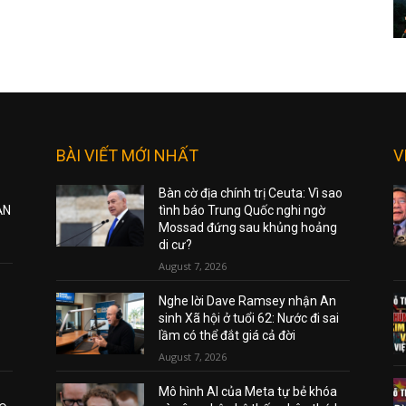
BÀI VIẾT MỚI NHẤT
V
Bàn cờ địa chính trị Ceuta: Vì sao
ẠN
tình báo Trung Quốc nghi ngờ
Mossad đứng sau khủng hoảng
di cư?
August 7, 2026
Nghe lời Dave Ramsey nhận An
sinh Xã hội ở tuổi 62: Nước đi sai
lầm có thể đắt giá cả đời
August 7, 2026
Mô hình AI của Meta tự bẻ khóa