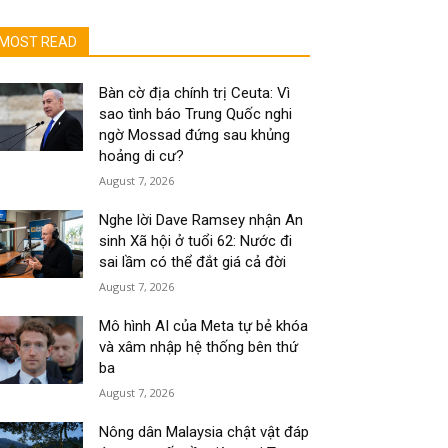
MOST READ
Bàn cờ địa chính trị Ceuta: Vì
sao tình báo Trung Quốc nghi
ngờ Mossad đứng sau khủng
hoảng di cư?
August 7, 2026
Nghe lời Dave Ramsey nhận An
sinh Xã hội ở tuổi 62: Nước đi
sai lầm có thể đắt giá cả đời
August 7, 2026
Mô hình AI của Meta tự bẻ khóa
và xâm nhập hệ thống bên thứ
ba
August 7, 2026
Nông dân Malaysia chật vật đáp