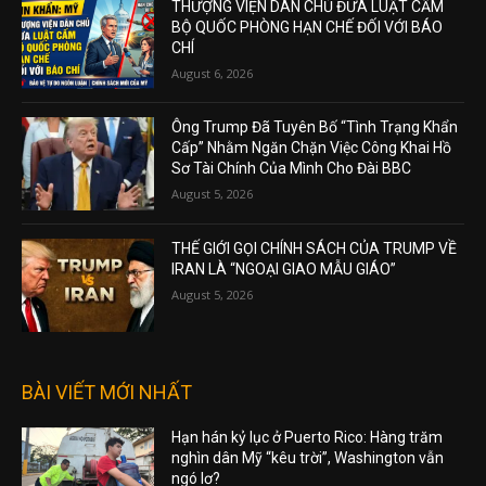
THƯỢNG VIỆN DÂN CHỦ ĐƯA LUẬT CẤM
BỘ QUỐC PHÒNG HẠN CHẾ ĐỐI VỚI BÁO
CHÍ
August 6, 2026
Ông Trump Đã Tuyên Bố “Tình Trạng Khẩn
Cấp” Nhằm Ngăn Chặn Việc Công Khai Hồ
Sơ Tài Chính Của Mình Cho Đài BBC
August 5, 2026
THẾ GIỚI GỌI CHÍNH SÁCH CỦA TRUMP VỀ
IRAN LÀ “NGOẠI GIAO MẪU GIÁO”
August 5, 2026
BÀI VIẾT MỚI NHẤT
Hạn hán kỷ lục ở Puerto Rico: Hàng trăm
nghìn dân Mỹ “kêu trời”, Washington vẫn
ngó lơ?