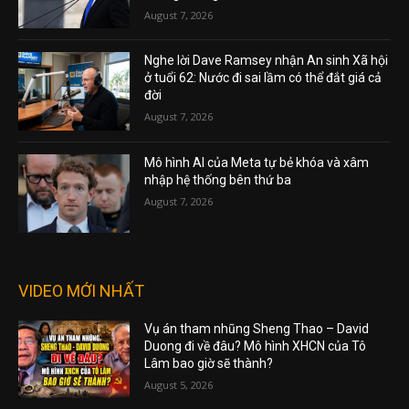
August 7, 2026
Nghe lời Dave Ramsey nhận An sinh Xã hội
ở tuổi 62: Nước đi sai lầm có thể đắt giá cả
đời
August 7, 2026
Mô hình AI của Meta tự bẻ khóa và xâm
nhập hệ thống bên thứ ba
August 7, 2026
VIDEO MỚI NHẤT
Vụ án tham nhũng Sheng Thao – David
Duong đi về đâu? Mô hình XHCN của Tô
Lâm bao giờ sẽ thành?
August 5, 2026