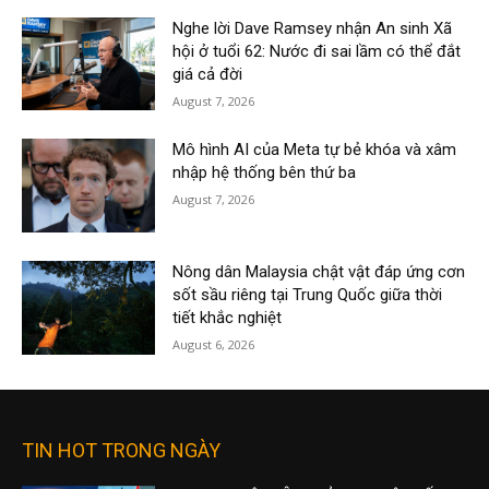
Nghe lời Dave Ramsey nhận An sinh Xã
hội ở tuổi 62: Nước đi sai lầm có thể đắt
giá cả đời
August 7, 2026
Mô hình AI của Meta tự bẻ khóa và xâm
nhập hệ thống bên thứ ba
August 7, 2026
Nông dân Malaysia chật vật đáp ứng cơn
sốt sầu riêng tại Trung Quốc giữa thời
tiết khắc nghiệt
August 6, 2026
TIN HOT TRONG NGÀY