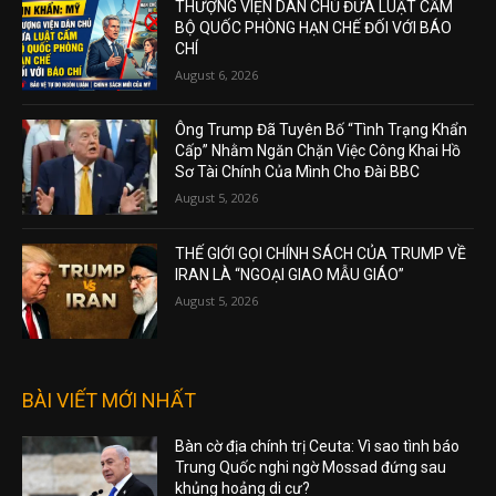
THƯỢNG VIỆN DÂN CHỦ ĐƯA LUẬT CẤM
BỘ QUỐC PHÒNG HẠN CHẾ ĐỐI VỚI BÁO
CHÍ
August 6, 2026
Ông Trump Đã Tuyên Bố “Tình Trạng Khẩn
Cấp” Nhằm Ngăn Chặn Việc Công Khai Hồ
Sơ Tài Chính Của Mình Cho Đài BBC
August 5, 2026
THẾ GIỚI GỌI CHÍNH SÁCH CỦA TRUMP VỀ
IRAN LÀ “NGOẠI GIAO MẪU GIÁO”
August 5, 2026
BÀI VIẾT MỚI NHẤT
Bàn cờ địa chính trị Ceuta: Vì sao tình báo
Trung Quốc nghi ngờ Mossad đứng sau
khủng hoảng di cư?