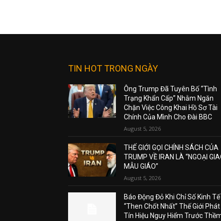
TIN HOT TRONG NGÀY
Ông Trump Đã Tuyên Bố “Tình
Trạng Khẩn Cấp” Nhằm Ngăn
Chặn Việc Công Khai Hồ Sơ Tài
Chính Của Mình Cho Đài BBC
August 5, 2026
THẾ GIỚI GỌI CHÍNH SÁCH CỦA
TRUMP VỀ IRAN LÀ “NGOẠI GI
MẪU GIÁO”
August 5, 2026
Báo Động Đỏ Khi Chỉ Số Kinh Tế
“Then Chốt Nhất” Thế Giới Phát
Tín Hiệu Nguy Hiểm Trước Thề