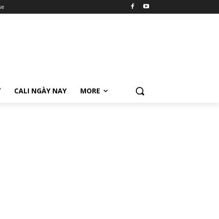
se
Ữ
CALI NGÀY NAY
MORE