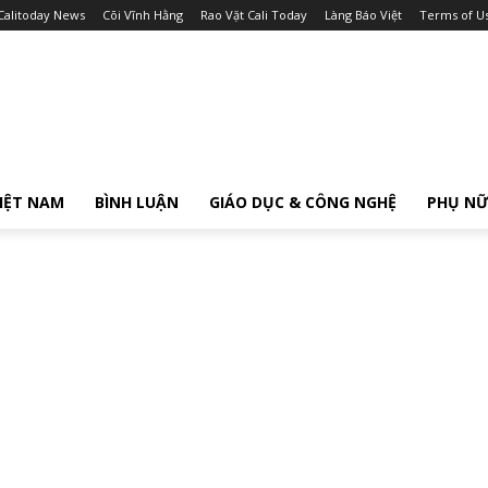
Calitoday News
Cõi Vĩnh Hằng
Rao Vặt Cali Today
Làng Báo Việt
Terms of U
IỆT NAM
BÌNH LUẬN
GIÁO DỤC & CÔNG NGHỆ
PHỤ N