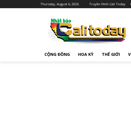
Thursday, August 6, 2026
Truyền Hình Cali Today
CỘNG ĐỒNG
HOA KỲ
THẾ GIỚI
V