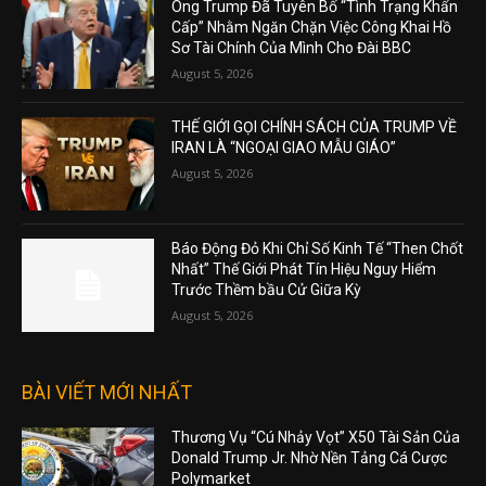
Ông Trump Đã Tuyên Bố “Tình Trạng Khẩn
Cấp” Nhằm Ngăn Chặn Việc Công Khai Hồ
Sơ Tài Chính Của Mình Cho Đài BBC
August 5, 2026
THẾ GIỚI GỌI CHÍNH SÁCH CỦA TRUMP VỀ
IRAN LÀ “NGOẠI GIAO MẪU GIÁO”
August 5, 2026
Báo Động Đỏ Khi Chỉ Số Kinh Tế “Then Chốt
Nhất” Thế Giới Phát Tín Hiệu Nguy Hiểm
Trước Thềm bầu Cử Giữa Kỳ
August 5, 2026
BÀI VIẾT MỚI NHẤT
Thương Vụ “Cú Nhảy Vọt” X50 Tài Sản Của
Donald Trump Jr. Nhờ Nền Tảng Cá Cược
Polymarket