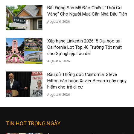
Bất Động Sản Mỹ Đảo Chiều: “Thời Cơ
Vàng” Cho Người Mua Căn Nhà Đầu Tiên
August 6, 2026
Xếp hạng LinkedIn 2026: 5 Đại học tại
California Lọt Top 40 Trường Tốt nhất
cho Sự nghiệp Lâu dài
August 6, 2026
Bầu cử Thống đốc California: Steve
Hilton cáo buộc Xavier Becerra gây nguy
hiểm cho trẻ di cư
August 6, 2026
TIN HOT TRONG NGÀY