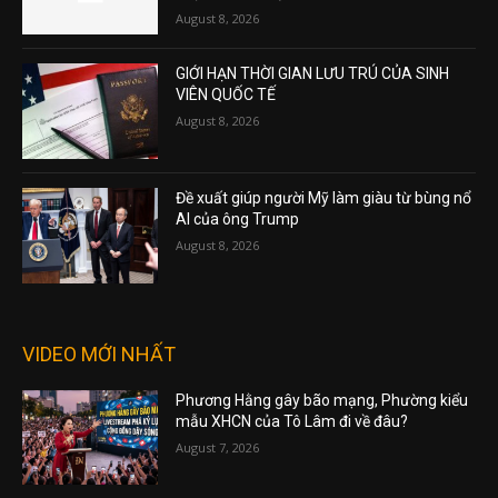
August 8, 2026
GIỚI HẠN THỜI GIAN LƯU TRÚ CỦA SINH
VIÊN QUỐC TẾ
August 8, 2026
Đề xuất giúp người Mỹ làm giàu từ bùng nổ
AI của ông Trump
August 8, 2026
VIDEO MỚI NHẤT
Phương Hằng gây bão mạng, Phường kiểu
mẫu XHCN của Tô Lâm đi về đâu?
August 7, 2026