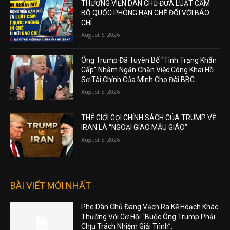
THƯỢNG VIỆN DÂN CHỦ ĐƯA LUẬT CẤM
BỘ QUỐC PHÒNG HẠN CHẾ ĐỐI VỚI BÁO
CHÍ
August 6, 2026
Ông Trump Đã Tuyên Bố “Tình Trạng Khẩn
Cấp” Nhằm Ngăn Chặn Việc Công Khai Hồ
Sơ Tài Chính Của Mình Cho Đài BBC
August 5, 2026
THẾ GIỚI GỌI CHÍNH SÁCH CỦA TRUMP VỀ
IRAN LÀ “NGOẠI GIAO MẪU GIÁO”
August 5, 2026
BÀI VIẾT MỚI NHẤT
Phe Dân Chủ Đang Vạch Ra Kế Hoạch Khác
Thường Với Cơ Hội “Buộc Ông Trump Phải
Chịu Trách Nhiệm Giải Trình”.