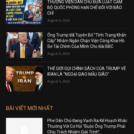
THƯỢNG VIỆN DÂN CHỦ ĐƯA LUẬT CẤM
BỘ QUỐC PHÒNG HẠN CHẾ ĐỐI VỚI BÁO
CHÍ
August 6, 2026
Ông Trump Đã Tuyên Bố “Tình Trạng Khẩn
Cấp” Nhằm Ngăn Chặn Việc Công Khai Hồ
Sơ Tài Chính Của Mình Cho Đài BBC
August 5, 2026
THẾ GIỚI GỌI CHÍNH SÁCH CỦA TRUMP VỀ
IRAN LÀ “NGOẠI GIAO MẪU GIÁO”
August 5, 2026
BÀI VIẾT MỚI NHẤT
Phe Dân Chủ Đang Vạch Ra Kế Hoạch Khác
Thường Với Cơ Hội “Buộc Ông Trump Phải
Chịu Trách Nhiệm Giải Trình”.