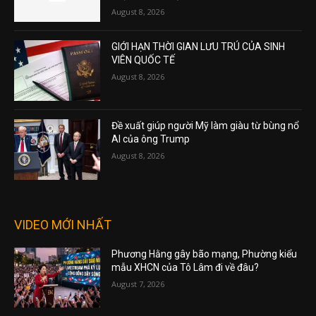
August 8, 2026
GIỚI HẠN THỜI GIAN LƯU TRÚ CỦA SINH
VIÊN QUỐC TẾ
August 8, 2026
Đề xuất giúp người Mỹ làm giàu từ bùng nổ
AI của ông Trump
August 8, 2026
VIDEO MỚI NHẤT
Phương Hằng gây bão mạng, Phường kiểu
mẫu XHCN của Tô Lâm đi về đâu?
August 7, 2026