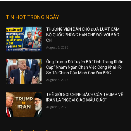
TIN HOT TRONG NGÀY
THƯỢNG VIỆN DÂN CHỦ ĐƯA LUẬT CẤM
BỘ QUỐC PHÒNG HẠN CHẾ ĐỐI VỚI BÁO
CHÍ
August 6, 2026
Ông Trump Đã Tuyên Bố “Tình Trạng Khẩn
Cấp” Nhằm Ngăn Chặn Việc Công Khai Hồ
Sơ Tài Chính Của Mình Cho Đài BBC
August 5, 2026
THẾ GIỚI GỌI CHÍNH SÁCH CỦA TRUMP VỀ
IRAN LÀ “NGOẠI GIAO MẪU GIÁO”
August 5, 2026