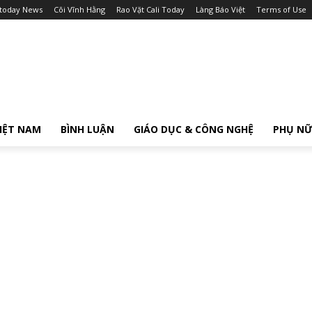
itoday News
Cõi Vĩnh Hằng
Rao Vặt Cali Today
Làng Báo Việt
Terms of Use
IỆT NAM
BÌNH LUẬN
GIÁO DỤC & CÔNG NGHỆ
PHỤ N