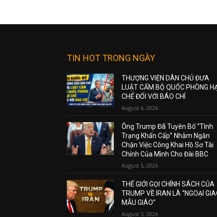
TIN HOT TRONG NGÀY
THƯỢNG VIỆN DÂN CHỦ ĐƯA
LUẬT CẤM BỘ QUỐC PHÒNG H
CHẾ ĐỐI VỚI BÁO CHÍ
August 6, 2026
Ông Trump Đã Tuyên Bố “Tình
Trạng Khẩn Cấp” Nhằm Ngăn
Chặn Việc Công Khai Hồ Sơ Tài
Chính Của Mình Cho Đài BBC
August 5, 2026
THẾ GIỚI GỌI CHÍNH SÁCH CỦA
TRUMP VỀ IRAN LÀ “NGOẠI GI
MẪU GIÁO”
August 5, 2026