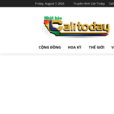
Friday, August 7, 2026
Truyền Hình Cali Today
Cal
CỘNG ĐỒNG
HOA KỲ
THẾ GIỚI
V