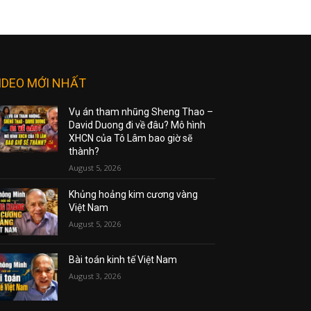
IDEO MỚI NHẤT
Vụ án tham nhũng Sheng Thao –
David Duong đi về đâu? Mô hình
XHCN của Tô Lâm bao giờ sẽ
thành?
August 5, 2026
Khủng hoảng kim cương vàng
Việt Nam
August 5, 2026
Bài toán kinh tế Việt Nam
August 3, 2026