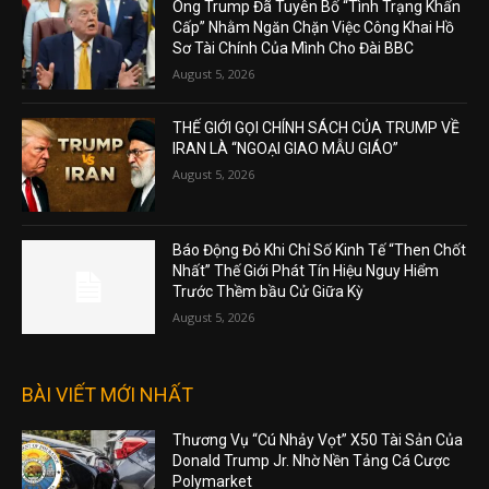
Ông Trump Đã Tuyên Bố “Tình Trạng Khẩn
Cấp” Nhằm Ngăn Chặn Việc Công Khai Hồ
Sơ Tài Chính Của Mình Cho Đài BBC
August 5, 2026
THẾ GIỚI GỌI CHÍNH SÁCH CỦA TRUMP VỀ
IRAN LÀ “NGOẠI GIAO MẪU GIÁO”
August 5, 2026
Báo Động Đỏ Khi Chỉ Số Kinh Tế “Then Chốt
Nhất” Thế Giới Phát Tín Hiệu Nguy Hiểm
Trước Thềm bầu Cử Giữa Kỳ
August 5, 2026
BÀI VIẾT MỚI NHẤT
Thương Vụ “Cú Nhảy Vọt” X50 Tài Sản Của
Donald Trump Jr. Nhờ Nền Tảng Cá Cược
Polymarket