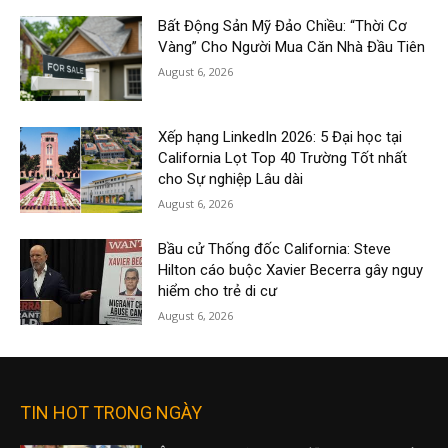
Bất Động Sản Mỹ Đảo Chiều: “Thời Cơ
Vàng” Cho Người Mua Căn Nhà Đầu Tiên
August 6, 2026
Xếp hạng LinkedIn 2026: 5 Đại học tại
California Lọt Top 40 Trường Tốt nhất
cho Sự nghiệp Lâu dài
August 6, 2026
Bầu cử Thống đốc California: Steve
Hilton cáo buộc Xavier Becerra gây nguy
hiểm cho trẻ di cư
August 6, 2026
TIN HOT TRONG NGÀY