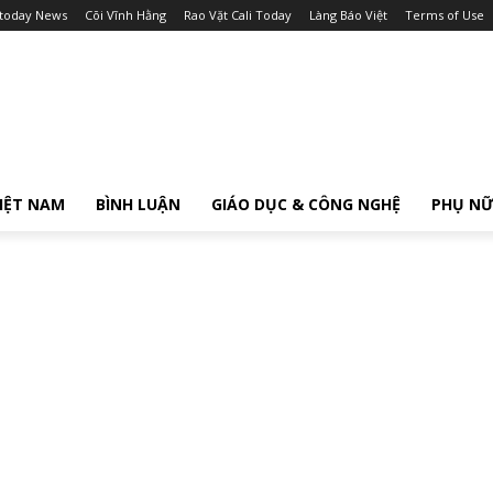
itoday News
Cõi Vĩnh Hằng
Rao Vặt Cali Today
Làng Báo Việt
Terms of Use
IỆT NAM
BÌNH LUẬN
GIÁO DỤC & CÔNG NGHỆ
PHỤ N