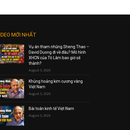
IDEO MỚI NHẤT
Vụ án tham nhũng Sheng Thao –
David Duong đi về đâu? Mô hình
XHCN của Tô Lâm bao giờ sẽ
thành?
August 5, 2026
Khủng hoảng kim cương vàng
Việt Nam
August 5, 2026
Bài toán kinh tế Việt Nam
August 3, 2026