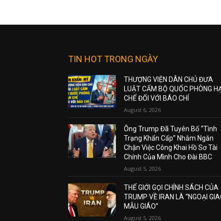
TIN HOT TRONG NGÀY
THƯỢNG VIỆN DÂN CHỦ ĐƯA
LUẬT CẤM BỘ QUỐC PHÒNG H
CHẾ ĐỐI VỚI BÁO CHÍ
August 6, 2026
Ông Trump Đã Tuyên Bố “Tình
Trạng Khẩn Cấp” Nhằm Ngăn
Chặn Việc Công Khai Hồ Sơ Tài
Chính Của Mình Cho Đài BBC
August 5, 2026
THẾ GIỚI GỌI CHÍNH SÁCH CỦA
TRUMP VỀ IRAN LÀ “NGOẠI GI
MẪU GIÁO”
August 5, 2026