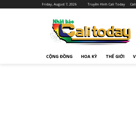
Friday, August 7, 2026
Truyền Hình Cali Today
Cal
CỘNG ĐỒNG
HOA KỲ
THẾ GIỚI
V