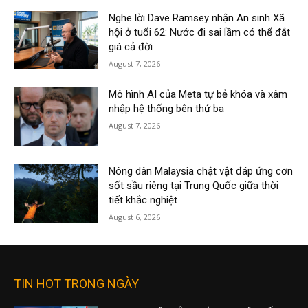
Nghe lời Dave Ramsey nhận An sinh Xã
hội ở tuổi 62: Nước đi sai lầm có thể đắt
giá cả đời
August 7, 2026
Mô hình AI của Meta tự bẻ khóa và xâm
nhập hệ thống bên thứ ba
August 7, 2026
Nông dân Malaysia chật vật đáp ứng cơn
sốt sầu riêng tại Trung Quốc giữa thời
tiết khắc nghiệt
August 6, 2026
TIN HOT TRONG NGÀY