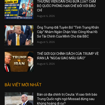
THƯỢNG VIỆN DÂN CHỦ ĐƯA LUẬT CẤM
BỘ QUỐC PHÒNG HẠN CHẾ ĐỐI VỚI BÁO
CHÍ
August 6, 2026
Ông Trump Đã Tuyên Bố “Tình Trạng Khẩn
Cấp” Nhằm Ngăn Chặn Việc Công Khai Hồ
Sơ Tài Chính Của Mình Cho Đài BBC
August 5, 2026
THẾ GIỚI GỌI CHÍNH SÁCH CỦA TRUMP VỀ
IRAN LÀ “NGOẠI GIAO MẪU GIÁO”
August 5, 2026
BÀI VIẾT MỚI NHẤT
Bàn cờ địa chính trị Ceuta: Vì sao tình báo
Trung Quốc nghi ngờ Mossad đứng sau
khủng hoảng di cư?