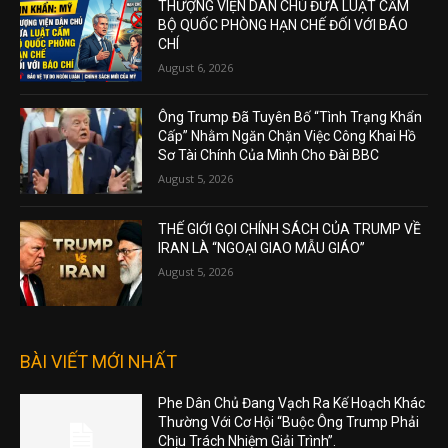
THƯỢNG VIỆN DÂN CHỦ ĐƯA LUẬT CẤM
BỘ QUỐC PHÒNG HẠN CHẾ ĐỐI VỚI BÁO
CHÍ
August 6, 2026
Ông Trump Đã Tuyên Bố “Tình Trạng Khẩn
Cấp” Nhằm Ngăn Chặn Việc Công Khai Hồ
Sơ Tài Chính Của Mình Cho Đài BBC
August 5, 2026
THẾ GIỚI GỌI CHÍNH SÁCH CỦA TRUMP VỀ
IRAN LÀ “NGOẠI GIAO MẪU GIÁO”
August 5, 2026
BÀI VIẾT MỚI NHẤT
Phe Dân Chủ Đang Vạch Ra Kế Hoạch Khác
Thường Với Cơ Hội “Buộc Ông Trump Phải
Chịu Trách Nhiệm Giải Trình”.