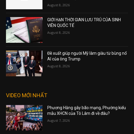
August 8, 2026
GIỚI HẠN THỜI GIAN LƯU TRÚ CỦA SINH
VIÊN QUỐC TẾ
August 8, 2026
Đề xuất giúp người Mỹ làm giàu từ bùng nổ
AI của ông Trump
August 8, 2026
VIDEO MỚI NHẤT
Phương Hằng gây bão mạng, Phường kiểu
mẫu XHCN của Tô Lâm đi về đâu?
August 7, 2026