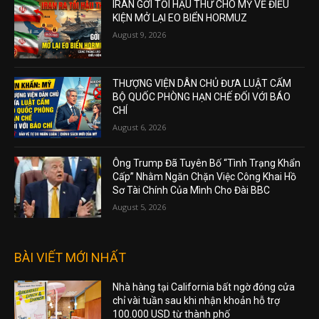
IRAN GỞI TỐI HẬU THƯ CHO MỸ VỀ ĐIỀU
KIỆN MỞ LẠI EO BIỂN HORMUZ
August 9, 2026
THƯỢNG VIỆN DÂN CHỦ ĐƯA LUẬT CẤM
BỘ QUỐC PHÒNG HẠN CHẾ ĐỐI VỚI BÁO
CHÍ
August 6, 2026
Ông Trump Đã Tuyên Bố “Tình Trạng Khẩn
Cấp” Nhằm Ngăn Chặn Việc Công Khai Hồ
Sơ Tài Chính Của Mình Cho Đài BBC
August 5, 2026
BÀI VIẾT MỚI NHẤT
Nhà hàng tại California bất ngờ đóng cửa
chỉ vài tuần sau khi nhận khoản hỗ trợ
100.000 USD từ thành phố