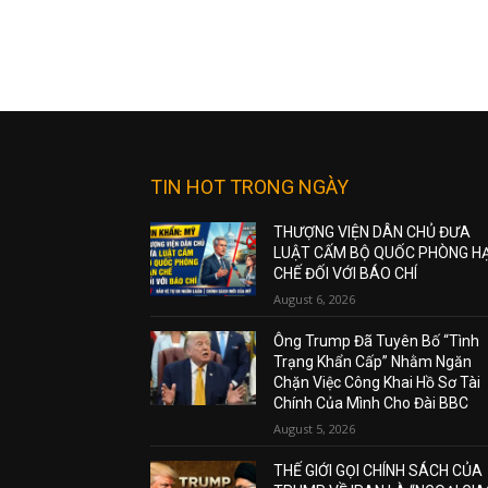
TIN HOT TRONG NGÀY
THƯỢNG VIỆN DÂN CHỦ ĐƯA
LUẬT CẤM BỘ QUỐC PHÒNG H
CHẾ ĐỐI VỚI BÁO CHÍ
August 6, 2026
Ông Trump Đã Tuyên Bố “Tình
Trạng Khẩn Cấp” Nhằm Ngăn
Chặn Việc Công Khai Hồ Sơ Tài
Chính Của Mình Cho Đài BBC
August 5, 2026
THẾ GIỚI GỌI CHÍNH SÁCH CỦA