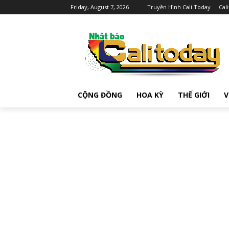
Friday, August 7, 2026
Truyền Hình Cali Today
Cal
CỘNG ĐỒNG
HOA KỲ
THẾ GIỚI
V