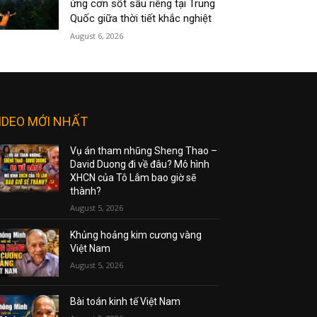
ứng cơn sốt sầu riêng tại Trung
Quốc giữa thời tiết khắc nghiệt
August 6, 2026
IDEO MỚI NHẤT
Vụ án tham nhũng Sheng Thao –
David Duong đi về đâu? Mô hình
XHCN của Tô Lâm bao giờ sẽ
thành?
August 5, 2026
Khủng hoảng kim cương vàng
Việt Nam
August 5, 2026
Bài toán kinh tế Việt Nam