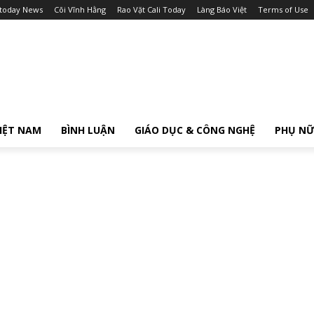
itoday News
Cõi Vĩnh Hằng
Rao Vặt Cali Today
Làng Báo Việt
Terms of Use
IỆT NAM
BÌNH LUẬN
GIÁO DỤC & CÔNG NGHỆ
PHỤ N