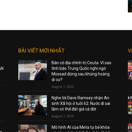
BÀI VIẾT MỚI NHẤT
V
Bàn cờ địa chính trị Ceuta: Vì sao
ẠN
tình báo Trung Quốc nghi ngờ
Mossad đứng sau khủng hoảng
di cư?
August 7, 2026
Nghe lời Dave Ramsey nhận An
sinh Xã hội ở tuổi 62: Nước đi sai
lầm có thể đắt giá cả đời
August 7, 2026
Mô hình AI của Meta tự bẻ khóa