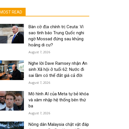
MOST READ
Bàn cờ địa chính trị Ceuta: Vì
sao tình báo Trung Quốc nghi
ngờ Mossad đứng sau khủng
hoảng di cư?
August 7, 2026
Nghe lời Dave Ramsey nhận An
sinh Xã hội ở tuổi 62: Nước đi
sai lầm có thể đắt giá cả đời
August 7, 2026
Mô hình AI của Meta tự bẻ khóa
và xâm nhập hệ thống bên thứ
ba
August 7, 2026
Nông dân Malaysia chật vật đáp