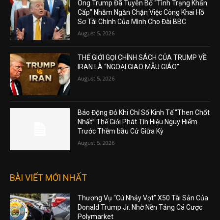
Ông Trump Đã Tuyên Bố “Tình Trạng Khẩn
Cấp” Nhằm Ngăn Chặn Việc Công Khai Hồ
Sơ Tài Chính Của Mình Cho Đài BBC
August 5, 2026
THẾ GIỚI GỌI CHÍNH SÁCH CỦA TRUMP VỀ
IRAN LÀ “NGOẠI GIAO MẪU GIÁO”
August 5, 2026
Báo Động Đỏ Khi Chỉ Số Kinh Tế “Then Chốt
Nhất” Thế Giới Phát Tín Hiệu Nguy Hiểm
Trước Thềm bầu Cử Giữa Kỳ
August 5, 2026
BÀI VIẾT MỚI NHẤT
Thương Vụ “Cú Nhảy Vọt” X50 Tài Sản Của
Donald Trump Jr. Nhờ Nền Tảng Cá Cược
Polymarket