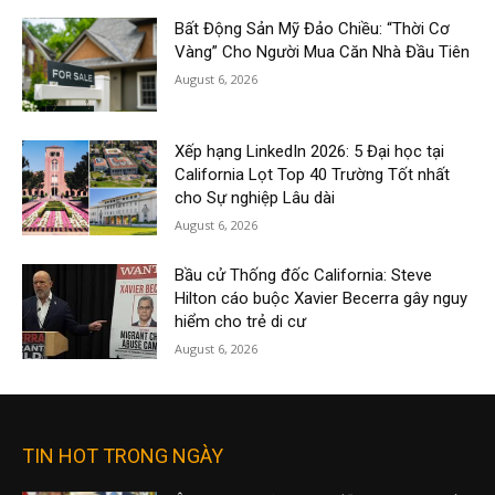
Bất Động Sản Mỹ Đảo Chiều: “Thời Cơ
Vàng” Cho Người Mua Căn Nhà Đầu Tiên
August 6, 2026
Xếp hạng LinkedIn 2026: 5 Đại học tại
California Lọt Top 40 Trường Tốt nhất
cho Sự nghiệp Lâu dài
August 6, 2026
Bầu cử Thống đốc California: Steve
Hilton cáo buộc Xavier Becerra gây nguy
hiểm cho trẻ di cư
August 6, 2026
TIN HOT TRONG NGÀY