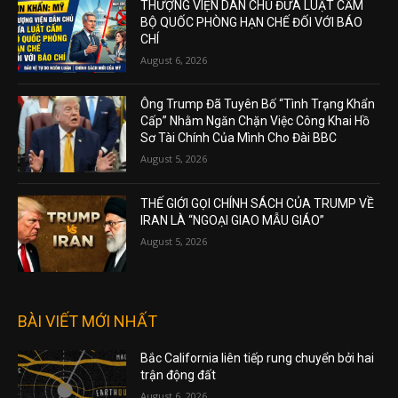
THƯỢNG VIỆN DÂN CHỦ ĐƯA LUẬT CẤM
BỘ QUỐC PHÒNG HẠN CHẾ ĐỐI VỚI BÁO
CHÍ
August 6, 2026
Ông Trump Đã Tuyên Bố “Tình Trạng Khẩn
Cấp” Nhằm Ngăn Chặn Việc Công Khai Hồ
Sơ Tài Chính Của Mình Cho Đài BBC
August 5, 2026
THẾ GIỚI GỌI CHÍNH SÁCH CỦA TRUMP VỀ
IRAN LÀ “NGOẠI GIAO MẪU GIÁO”
August 5, 2026
BÀI VIẾT MỚI NHẤT
Bắc California liên tiếp rung chuyển bởi hai
trận động đất
August 6, 2026