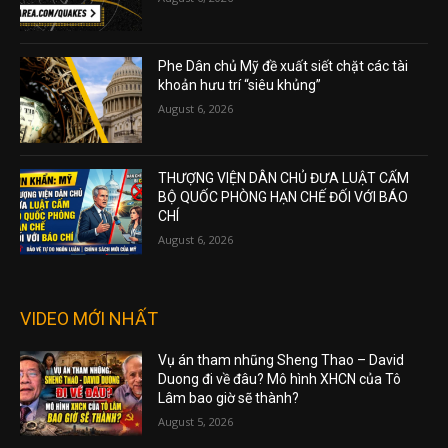
Phe Dân chủ Mỹ đề xuất siết chặt các tài
khoản hưu trí “siêu khủng”
August 6, 2026
THƯỢNG VIỆN DÂN CHỦ ĐƯA LUẬT CẤM
BỘ QUỐC PHÒNG HẠN CHẾ ĐỐI VỚI BÁO
CHÍ
August 6, 2026
VIDEO MỚI NHẤT
Vụ án tham nhũng Sheng Thao – David
Duong đi về đâu? Mô hình XHCN của Tô
Lâm bao giờ sẽ thành?
August 5, 2026