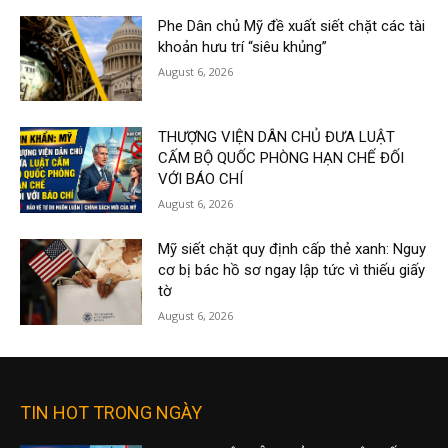
Phe Dân chủ Mỹ đề xuất siết chặt các tài
khoản hưu trí “siêu khủng”
August 6, 2026
THƯỢNG VIỆN DÂN CHỦ ĐƯA LUẬT
CẤM BỘ QUỐC PHÒNG HẠN CHẾ ĐỐI
VỚI BÁO CHÍ
August 6, 2026
Mỹ siết chặt quy định cấp thẻ xanh: Nguy
cơ bị bác hồ sơ ngay lập tức vì thiếu giấy
tờ
August 6, 2026
TIN HOT TRONG NGÀY