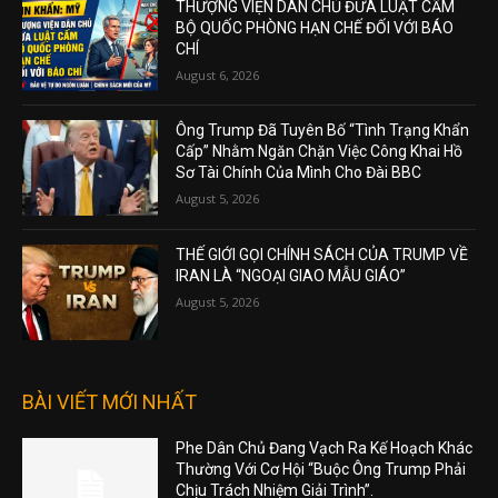
THƯỢNG VIỆN DÂN CHỦ ĐƯA LUẬT CẤM
BỘ QUỐC PHÒNG HẠN CHẾ ĐỐI VỚI BÁO
CHÍ
August 6, 2026
Ông Trump Đã Tuyên Bố “Tình Trạng Khẩn
Cấp” Nhằm Ngăn Chặn Việc Công Khai Hồ
Sơ Tài Chính Của Mình Cho Đài BBC
August 5, 2026
THẾ GIỚI GỌI CHÍNH SÁCH CỦA TRUMP VỀ
IRAN LÀ “NGOẠI GIAO MẪU GIÁO”
August 5, 2026
BÀI VIẾT MỚI NHẤT
Phe Dân Chủ Đang Vạch Ra Kế Hoạch Khác
Thường Với Cơ Hội “Buộc Ông Trump Phải
Chịu Trách Nhiệm Giải Trình”.