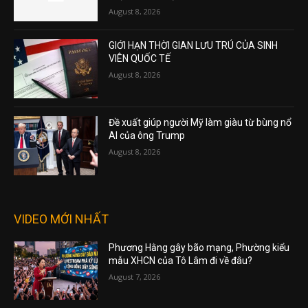
August 8, 2026
GIỚI HẠN THỜI GIAN LƯU TRÚ CỦA SINH
VIÊN QUỐC TẾ
August 8, 2026
Đề xuất giúp người Mỹ làm giàu từ bùng nổ
AI của ông Trump
August 8, 2026
VIDEO MỚI NHẤT
Phương Hằng gây bão mạng, Phường kiểu
mẫu XHCN của Tô Lâm đi về đâu?
August 7, 2026