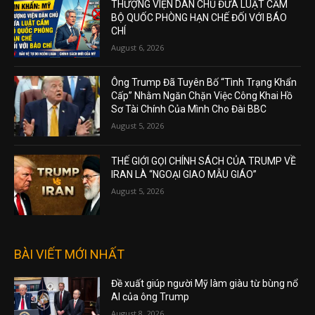
THƯỢNG VIỆN DÂN CHỦ ĐƯA LUẬT CẤM
BỘ QUỐC PHÒNG HẠN CHẾ ĐỐI VỚI BÁO
CHÍ
August 6, 2026
Ông Trump Đã Tuyên Bố “Tình Trạng Khẩn
Cấp” Nhằm Ngăn Chặn Việc Công Khai Hồ
Sơ Tài Chính Của Mình Cho Đài BBC
August 5, 2026
THẾ GIỚI GỌI CHÍNH SÁCH CỦA TRUMP VỀ
IRAN LÀ “NGOẠI GIAO MẪU GIÁO”
August 5, 2026
BÀI VIẾT MỚI NHẤT
Đề xuất giúp người Mỹ làm giàu từ bùng nổ
AI của ông Trump
August 8, 2026