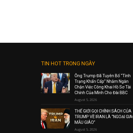
TIN HOT TRONG NGÀY
Ông Trump Đã Tuyên Bố “Tình
Trạng Khẩn Cấp” Nhằm Ngăn
Chặn Việc Công Khai Hồ Sơ Tài
Chính Của Mình Cho Đài BBC
August 5, 2026
THẾ GIỚI GỌI CHÍNH SÁCH CỦA
TRUMP VỀ IRAN LÀ “NGOẠI GI
MẪU GIÁO”
August 5, 2026