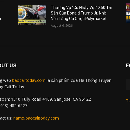
Thương Vụ “Cú Nhảy Vọt” X50 Tài
Sản Của Donald Trump Jr. Nhờ
m
Nền Tảng Cá Cược Polymarket
August 6, 2026
OUT US
F
ng web
baocalitoday.com
là sản phẩm của Hệ Thống Truyền
g Cali Today
soạn: 1310 Tully Road #109, San Jose, CA 95122
Te
 (408) 482-6527
act us:
nam@baocalitoday.com