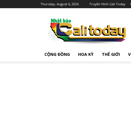
Thursday, August 6, 2026
Truyền Hình Cali Today
CỘNG ĐỒNG
HOA KỲ
THẾ GIỚI
V