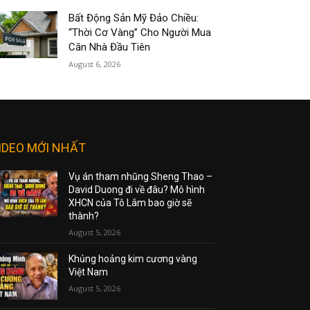
Bất Động Sản Mỹ Đảo Chiều:
“Thời Cơ Vàng” Cho Người Mua
Căn Nhà Đầu Tiên
August 6, 2026
IDEO MỚI NHẤT
Vụ án tham nhũng Sheng Thao –
David Duong đi về đâu? Mô hình
XHCN của Tô Lâm bao giờ sẽ
thành?
August 5, 2026
Khủng hoảng kim cương vàng
Việt Nam
August 5, 2026