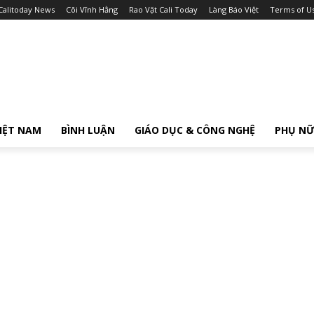
Calitoday News
Cõi Vĩnh Hằng
Rao Vặt Cali Today
Làng Báo Việt
Terms of U
IỆT NAM
BÌNH LUẬN
GIÁO DỤC & CÔNG NGHỆ
PHỤ N