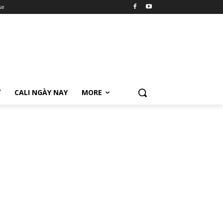
se
Ữ
CALI NGÀY NAY
MORE