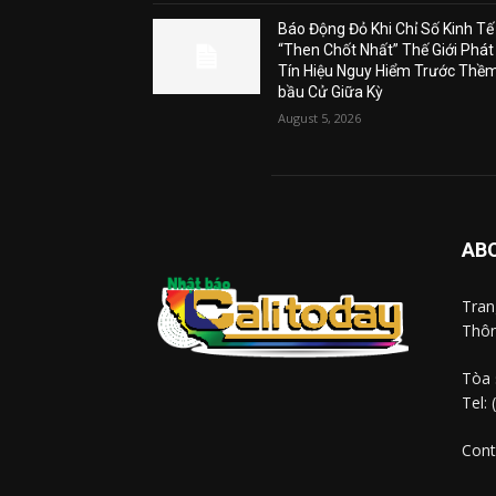
Báo Động Đỏ Khi Chỉ Số Kinh Tế
“Then Chốt Nhất” Thế Giới Phát
Tín Hiệu Nguy Hiểm Trước Thề
bầu Cử Giữa Kỳ
August 5, 2026
AB
Tra
Thôn
Tòa 
Tel:
Cont