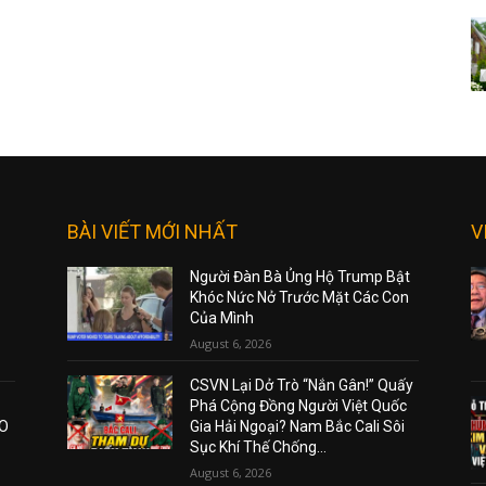
BÀI VIẾT MỚI NHẤT
V
Người Đàn Bà Ủng Hộ Trump Bật
Khóc Nức Nở Trước Mặt Các Con
Của Mình
August 6, 2026
CSVN Lại Dở Trò “Nắn Gân!” Quấy
Phá Cộng Đồng Người Việt Quốc
AO
Gia Hải Ngoại? Nam Bắc Cali Sôi
Sục Khí Thế Chống...
August 6, 2026