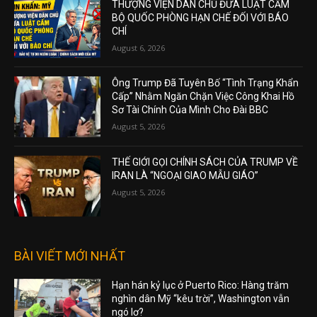
THƯỢNG VIỆN DÂN CHỦ ĐƯA LUẬT CẤM
BỘ QUỐC PHÒNG HẠN CHẾ ĐỐI VỚI BÁO
CHÍ
August 6, 2026
Ông Trump Đã Tuyên Bố “Tình Trạng Khẩn
Cấp” Nhằm Ngăn Chặn Việc Công Khai Hồ
Sơ Tài Chính Của Mình Cho Đài BBC
August 5, 2026
THẾ GIỚI GỌI CHÍNH SÁCH CỦA TRUMP VỀ
IRAN LÀ “NGOẠI GIAO MẪU GIÁO”
August 5, 2026
BÀI VIẾT MỚI NHẤT
Hạn hán kỷ lục ở Puerto Rico: Hàng trăm
nghìn dân Mỹ “kêu trời”, Washington vẫn
ngó lơ?