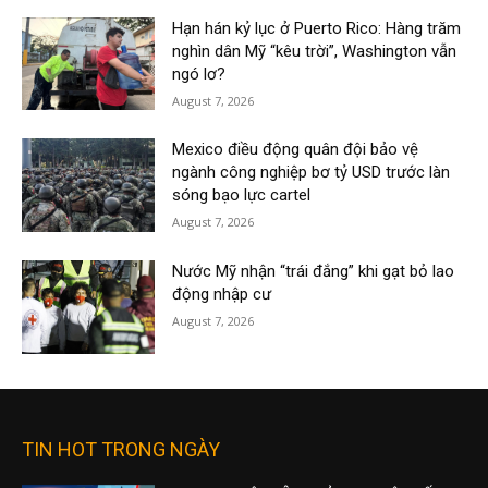
Hạn hán kỷ lục ở Puerto Rico: Hàng trăm
nghìn dân Mỹ “kêu trời”, Washington vẫn
ngó lơ?
August 7, 2026
Mexico điều động quân đội bảo vệ
ngành công nghiệp bơ tỷ USD trước làn
sóng bạo lực cartel
August 7, 2026
Nước Mỹ nhận “trái đắng” khi gạt bỏ lao
động nhập cư
August 7, 2026
TIN HOT TRONG NGÀY