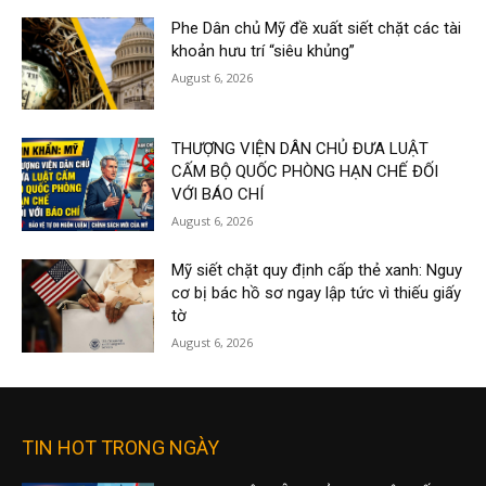
Phe Dân chủ Mỹ đề xuất siết chặt các tài
khoản hưu trí “siêu khủng”
August 6, 2026
THƯỢNG VIỆN DÂN CHỦ ĐƯA LUẬT
CẤM BỘ QUỐC PHÒNG HẠN CHẾ ĐỐI
VỚI BÁO CHÍ
August 6, 2026
Mỹ siết chặt quy định cấp thẻ xanh: Nguy
cơ bị bác hồ sơ ngay lập tức vì thiếu giấy
tờ
August 6, 2026
TIN HOT TRONG NGÀY