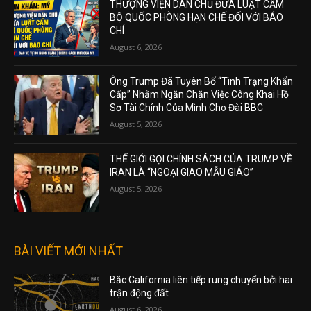
THƯỢNG VIỆN DÂN CHỦ ĐƯA LUẬT CẤM
BỘ QUỐC PHÒNG HẠN CHẾ ĐỐI VỚI BÁO
CHÍ
August 6, 2026
Ông Trump Đã Tuyên Bố “Tình Trạng Khẩn
Cấp” Nhằm Ngăn Chặn Việc Công Khai Hồ
Sơ Tài Chính Của Mình Cho Đài BBC
August 5, 2026
THẾ GIỚI GỌI CHÍNH SÁCH CỦA TRUMP VỀ
IRAN LÀ “NGOẠI GIAO MẪU GIÁO”
August 5, 2026
BÀI VIẾT MỚI NHẤT
Bắc California liên tiếp rung chuyển bởi hai
trận động đất
August 6, 2026