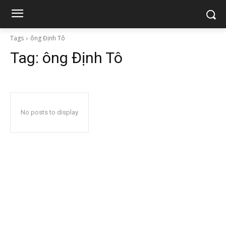
Tags
ông Định Tô
Tag:
ông Định Tô
No posts to display