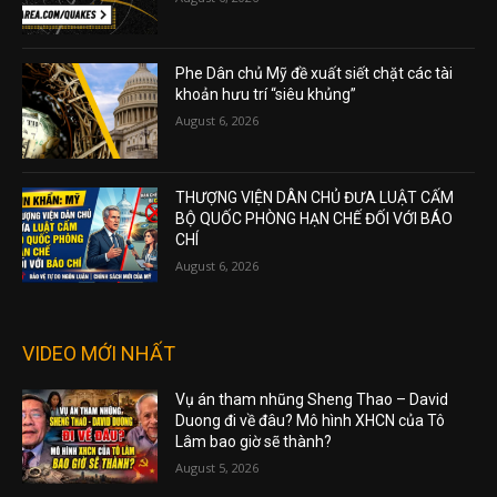
Phe Dân chủ Mỹ đề xuất siết chặt các tài
khoản hưu trí “siêu khủng”
August 6, 2026
THƯỢNG VIỆN DÂN CHỦ ĐƯA LUẬT CẤM
BỘ QUỐC PHÒNG HẠN CHẾ ĐỐI VỚI BÁO
CHÍ
August 6, 2026
VIDEO MỚI NHẤT
Vụ án tham nhũng Sheng Thao – David
Duong đi về đâu? Mô hình XHCN của Tô
Lâm bao giờ sẽ thành?
August 5, 2026