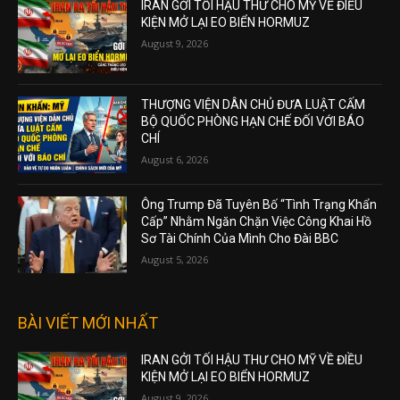
IRAN GỞI TỐI HẬU THƯ CHO MỸ VỀ ĐIỀU
KIỆN MỞ LẠI EO BIỂN HORMUZ
August 9, 2026
THƯỢNG VIỆN DÂN CHỦ ĐƯA LUẬT CẤM
BỘ QUỐC PHÒNG HẠN CHẾ ĐỐI VỚI BÁO
CHÍ
August 6, 2026
Ông Trump Đã Tuyên Bố “Tình Trạng Khẩn
Cấp” Nhằm Ngăn Chặn Việc Công Khai Hồ
Sơ Tài Chính Của Mình Cho Đài BBC
August 5, 2026
BÀI VIẾT MỚI NHẤT
IRAN GỞI TỐI HẬU THƯ CHO MỸ VỀ ĐIỀU
KIỆN MỞ LẠI EO BIỂN HORMUZ
August 9, 2026