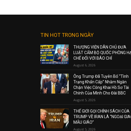
TIN HOT TRONG NGÀY
THƯỢNG VIỆN DÂN CHỦ ĐƯA
LUẬT CẤM BỘ QUỐC PHÒNG H
CHẾ ĐỐI VỚI BÁO CHÍ
August 6, 2026
Ông Trump Đã Tuyên Bố “Tình
Trạng Khẩn Cấp” Nhằm Ngăn
Chặn Việc Công Khai Hồ Sơ Tài
Chính Của Mình Cho Đài BBC
August 5, 2026
THẾ GIỚI GỌI CHÍNH SÁCH CỦA
TRUMP VỀ IRAN LÀ “NGOẠI GI
MẪU GIÁO”
August 5, 2026