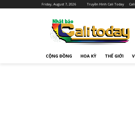
Friday, August 7, 2026
Truyền Hình Cali Today
Cal
CỘNG ĐỒNG
HOA KỲ
THẾ GIỚI
V