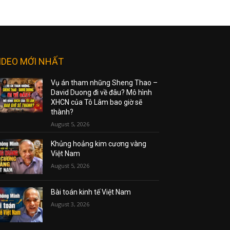
IDEO MỚI NHẤT
Vụ án tham nhũng Sheng Thao –
David Duong đi về đâu? Mô hình
XHCN của Tô Lâm bao giờ sẽ
thành?
August 5, 2026
Khủng hoảng kim cương vàng
Việt Nam
August 5, 2026
Bài toán kinh tế Việt Nam
August 3, 2026