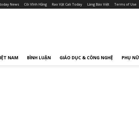
itoday News
Cõi Vĩnh Hằng
Rao Vặt Cali Today
Làng Báo Việt
Terms of Use
IỆT NAM
BÌNH LUẬN
GIÁO DỤC & CÔNG NGHỆ
PHỤ N