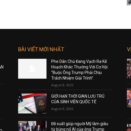
BÀI VIẾT MỚI NHẤT
V
Phe Dân Chủ Đang Vạch Ra Kế
ẠN
Hoạch Khác Thường Với Cơ Hội
“Buộc Ông Trump Phải Chịu
Trách Nhiệm Giải Trình”.
August 8, 2026
GIỚI HẠN THỜI GIAN LƯU TRÚ
CỦA SINH VIÊN QUỐC TẾ
August 8, 2026
Đề xuất giúp người Mỹ làm giàu
từ bùng nổ AI của ông Trump