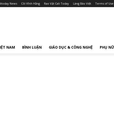
litoday News
Cõi Vĩnh Hằng
Rao Vặt Cali Today
Làng Báo Việt
Terms of Use
IỆT NAM
BÌNH LUẬN
GIÁO DỤC & CÔNG NGHỆ
PHỤ N