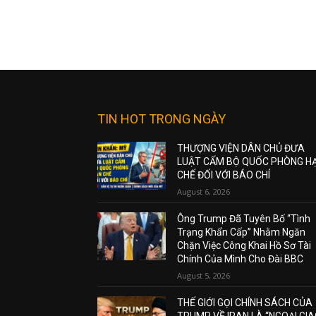
TIN HOT TRONG NGÀY
THƯỢNG VIỆN DÂN CHỦ ĐƯA
LUẬT CẤM BỘ QUỐC PHÒNG H
CHẾ ĐỐI VỚI BÁO CHÍ
August 6, 2026
Ông Trump Đã Tuyên Bố “Tình
Trạng Khẩn Cấp” Nhằm Ngăn
Chặn Việc Công Khai Hồ Sơ Tài
Chính Của Mình Cho Đài BBC
August 5, 2026
THẾ GIỚI GỌI CHÍNH SÁCH CỦA