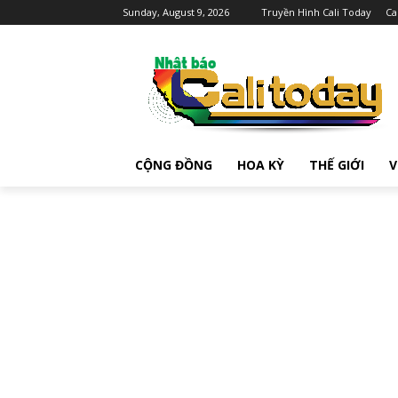
Sunday, August 9, 2026
Truyền Hình Cali Today
Ca
CỘNG ĐỒNG
HOA KỲ
THẾ GIỚI
V