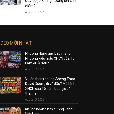
đẩy cuộc khủng hoảng lên đỉnh
điểm?
August 8, 2026
IDEO MỚI NHẤT
Phương Hằng gây bão mạng,
Phường kiểu mẫu XHCN của Tô
Lâm đi về đâu?
August 7, 2026
Vụ án tham nhũng Sheng Thao –
David Duong đi về đâu? Mô hình
XHCN của Tô Lâm bao giờ sẽ
thành?
August 5, 2026
Khủng hoảng kim cương vàng