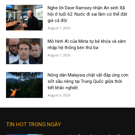
Nghe lời Dave Ramsey nhận An sinh Xã
hội ở tuổi 62: Nước đi sai lầm có thể đắt
giá cả đời
August 7, 2026
Mô hình AI của Meta tự bẻ khóa và xâm
nhập hệ thống bên thứ ba
August 7, 2026
Nông dân Malaysia chật vật đáp ứng cơn
sốt sầu riêng tại Trung Quốc giữa thời
tiết khắc nghiệt
August 6, 2026
TIN HOT TRONG NGÀY