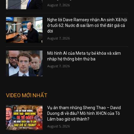
August 7, 2026
Nghe lời Dave Ramsey nhận An sinh Xã hội
ở tuổi 62: Nước đi sai lầm có thể đắt giá cả
đời
August 7, 2026
Mô hình AI của Meta tự bẻ khóa và xâm
nhập hệ thống bên thứ ba
August 7, 2026
VIDEO MỚI NHẤT
Vụ án tham nhũng Sheng Thao – David
Duong đi về đâu? Mô hình XHCN của Tô
Lâm bao giờ sẽ thành?
August 5, 2026