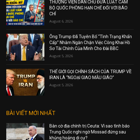
THƯỢNG VIỆN DÂN CHỦ ĐƯA LUẬT CẤM
BỘ QUỐC PHÒNG HẠN CHẾ ĐỐI VỚI BÁO
CHÍ
August 6, 2026
Ông Trump Đã Tuyên Bố “Tình Trạng Khẩn
Cấp” Nhằm Ngăn Chặn Việc Công Khai Hồ
Sơ Tài Chính Của Mình Cho Đài BBC
August 5, 2026
THẾ GIỚI GỌI CHÍNH SÁCH CỦA TRUMP VỀ
IRAN LÀ “NGOẠI GIAO MẪU GIÁO”
August 5, 2026
BÀI VIẾT MỚI NHẤT
Bàn cờ địa chính trị Ceuta: Vì sao tình báo
Trung Quốc nghi ngờ Mossad đứng sau
khủng hoảng di cư?