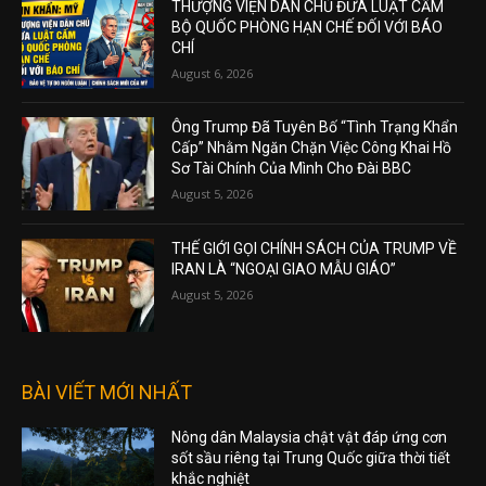
THƯỢNG VIỆN DÂN CHỦ ĐƯA LUẬT CẤM
BỘ QUỐC PHÒNG HẠN CHẾ ĐỐI VỚI BÁO
CHÍ
August 6, 2026
Ông Trump Đã Tuyên Bố “Tình Trạng Khẩn
Cấp” Nhằm Ngăn Chặn Việc Công Khai Hồ
Sơ Tài Chính Của Mình Cho Đài BBC
August 5, 2026
THẾ GIỚI GỌI CHÍNH SÁCH CỦA TRUMP VỀ
IRAN LÀ “NGOẠI GIAO MẪU GIÁO”
August 5, 2026
BÀI VIẾT MỚI NHẤT
Nông dân Malaysia chật vật đáp ứng cơn
sốt sầu riêng tại Trung Quốc giữa thời tiết
khắc nghiệt