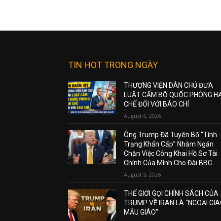
TIN HOT TRONG NGÀY
THƯỢNG VIỆN DÂN CHỦ ĐƯA
LUẬT CẤM BỘ QUỐC PHÒNG H
CHẾ ĐỐI VỚI BÁO CHÍ
August 6, 2026
Ông Trump Đã Tuyên Bố “Tình
Trạng Khẩn Cấp” Nhằm Ngăn
Chặn Việc Công Khai Hồ Sơ Tài
Chính Của Mình Cho Đài BBC
August 5, 2026
THẾ GIỚI GỌI CHÍNH SÁCH CỦA
TRUMP VỀ IRAN LÀ “NGOẠI GI
MẪU GIÁO”