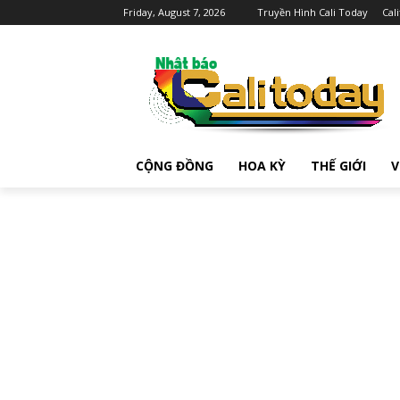
Friday, August 7, 2026
Truyền Hình Cali Today
Cal
CỘNG ĐỒNG
HOA KỲ
THẾ GIỚI
V