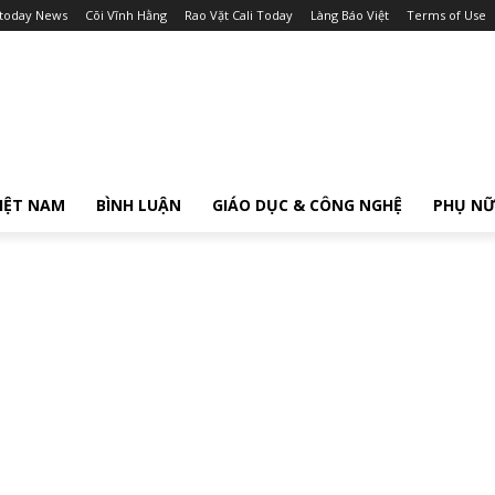
itoday News
Cõi Vĩnh Hằng
Rao Vặt Cali Today
Làng Báo Việt
Terms of Use
IỆT NAM
BÌNH LUẬN
GIÁO DỤC & CÔNG NGHỆ
PHỤ N