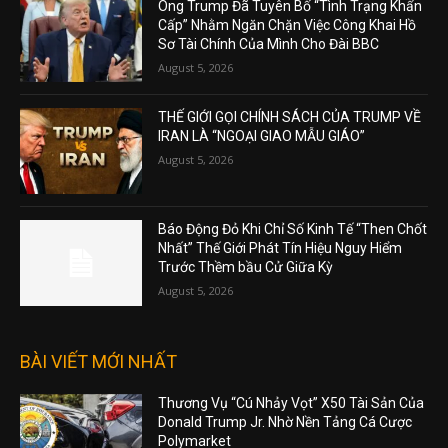
Ông Trump Đã Tuyên Bố “Tình Trạng Khẩn
Cấp” Nhằm Ngăn Chặn Việc Công Khai Hồ
Sơ Tài Chính Của Mình Cho Đài BBC
August 5, 2026
THẾ GIỚI GỌI CHÍNH SÁCH CỦA TRUMP VỀ
IRAN LÀ “NGOẠI GIAO MẪU GIÁO”
August 5, 2026
Báo Động Đỏ Khi Chỉ Số Kinh Tế “Then Chốt
Nhất” Thế Giới Phát Tín Hiệu Nguy Hiểm
Trước Thềm bầu Cử Giữa Kỳ
August 5, 2026
BÀI VIẾT MỚI NHẤT
Thương Vụ “Cú Nhảy Vọt” X50 Tài Sản Của
Donald Trump Jr. Nhờ Nền Tảng Cá Cược
Polymarket