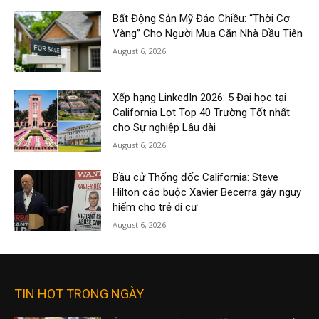
Bất Động Sản Mỹ Đảo Chiều: “Thời Cơ
Vàng” Cho Người Mua Căn Nhà Đầu Tiên
August 6, 2026
Xếp hạng LinkedIn 2026: 5 Đại học tại
California Lọt Top 40 Trường Tốt nhất
cho Sự nghiệp Lâu dài
August 6, 2026
Bầu cử Thống đốc California: Steve
Hilton cáo buộc Xavier Becerra gây nguy
hiểm cho trẻ di cư
August 6, 2026
TIN HOT TRONG NGÀY