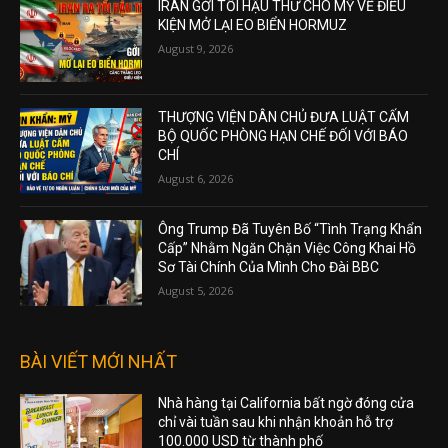
IRAN GỞI TỐI HẬU THƯ CHO MỸ VỀ ĐIỀU
KIỆN MỞ LẠI EO BIỂN HORMUZ
August 9, 2026
THƯỢNG VIỆN DÂN CHỦ ĐƯA LUẬT CẤM
BỘ QUỐC PHÒNG HẠN CHẾ ĐỐI VỚI BÁO
CHÍ
August 6, 2026
Ông Trump Đã Tuyên Bố “Tình Trạng Khẩn
Cấp” Nhằm Ngăn Chặn Việc Công Khai Hồ
Sơ Tài Chính Của Mình Cho Đài BBC
August 5, 2026
BÀI VIẾT MỚI NHẤT
Nhà hàng tại California bất ngờ đóng cửa
chỉ vài tuần sau khi nhận khoản hỗ trợ
100.000 USD từ thành phố