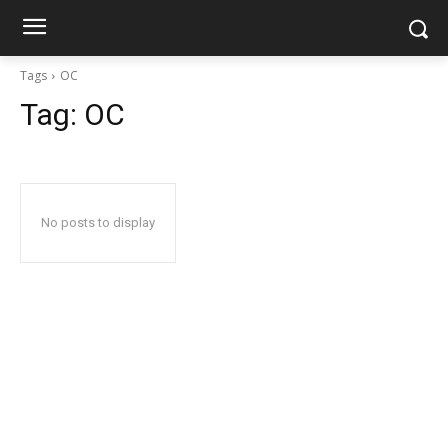
Tags
OC
Tag:
OC
No posts to display