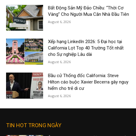
Bất Động Sản Mỹ Đảo Chiều: “Thời Cơ
Vàng” Cho Người Mua Căn Nhà Đầu Tiên
August 6, 2026
Xếp hạng LinkedIn 2026: 5 Đại học tại
California Lọt Top 40 Trường Tốt nhất
cho Sự nghiệp Lâu dài
August 6, 2026
Bầu cử Thống đốc California: Steve
Hilton cáo buộc Xavier Becerra gây nguy
hiểm cho trẻ di cư
August 6, 2026
TIN HOT TRONG NGÀY