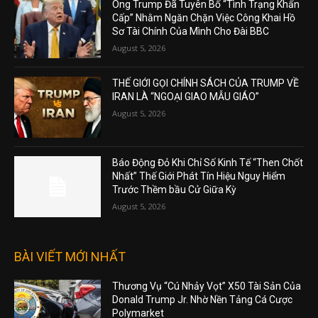
Ông Trump Đã Tuyên Bố “Tình Trạng Khẩn
Cấp” Nhằm Ngăn Chặn Việc Công Khai Hồ
Sơ Tài Chính Của Mình Cho Đài BBC
August 5, 2026
THẾ GIỚI GỌI CHÍNH SÁCH CỦA TRUMP VỀ
IRAN LÀ “NGOẠI GIAO MẪU GIÁO”
August 5, 2026
Báo Động Đỏ Khi Chỉ Số Kinh Tế “Then Chốt
Nhất” Thế Giới Phát Tín Hiệu Nguy Hiểm
Trước Thềm bầu Cử Giữa Kỳ
August 5, 2026
BÀI VIẾT MỚI NHẤT
Thương Vụ “Cú Nhảy Vọt” X50 Tài Sản Của
Donald Trump Jr. Nhờ Nền Tảng Cá Cược
Polymarket