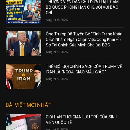
THƯỢNG VIỆN DÂN CHỦ ĐƯA LUẬT CẤM
BỘ QUỐC PHÒNG HẠN CHẾ ĐỐI VỚI BÁO
CHÍ
August 6, 2026
Ông Trump Đã Tuyên Bố “Tình Trạng Khẩn
Cấp” Nhằm Ngăn Chặn Việc Công Khai Hồ
Sơ Tài Chính Của Mình Cho Đài BBC
August 5, 2026
THẾ GIỚI GỌI CHÍNH SÁCH CỦA TRUMP VỀ
IRAN LÀ “NGOẠI GIAO MẪU GIÁO”
August 5, 2026
BÀI VIẾT MỚI NHẤT
GIỚI HẠN THỜI GIAN LƯU TRÚ CỦA SINH
VIÊN QUỐC TẾ
August 8, 2026