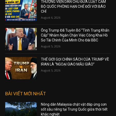
THƯỢNG VIỆN DÂN CHỦ ĐƯA LUẬT CẤM
BỘ QUỐC PHÒNG HẠN CHẾ ĐỐI VỚI BÁO
CHÍ
August 6, 2026
Ông Trump Đã Tuyên Bố “Tình Trạng Khẩn
Cấp” Nhằm Ngăn Chặn Việc Công Khai Hồ
Sơ Tài Chính Của Mình Cho Đài BBC
August 5, 2026
THẾ GIỚI GỌI CHÍNH SÁCH CỦA TRUMP VỀ
IRAN LÀ “NGOẠI GIAO MẪU GIÁO”
August 5, 2026
BÀI VIẾT MỚI NHẤT
Nông dân Malaysia chật vật đáp ứng cơn
sốt sầu riêng tại Trung Quốc giữa thời tiết
khắc nghiệt