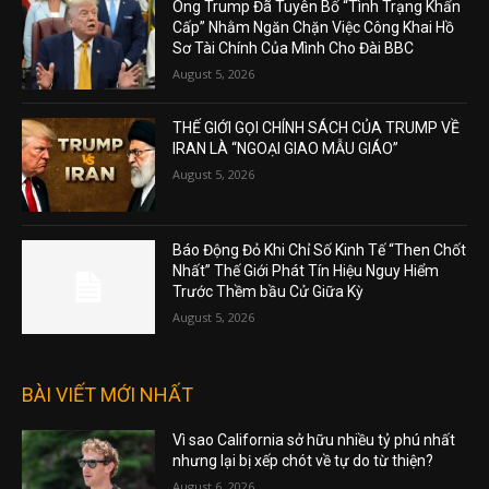
Ông Trump Đã Tuyên Bố “Tình Trạng Khẩn
Cấp” Nhằm Ngăn Chặn Việc Công Khai Hồ
Sơ Tài Chính Của Mình Cho Đài BBC
August 5, 2026
THẾ GIỚI GỌI CHÍNH SÁCH CỦA TRUMP VỀ
IRAN LÀ “NGOẠI GIAO MẪU GIÁO”
August 5, 2026
Báo Động Đỏ Khi Chỉ Số Kinh Tế “Then Chốt
Nhất” Thế Giới Phát Tín Hiệu Nguy Hiểm
Trước Thềm bầu Cử Giữa Kỳ
August 5, 2026
BÀI VIẾT MỚI NHẤT
Vì sao California sở hữu nhiều tỷ phú nhất
nhưng lại bị xếp chót về tự do từ thiện?
August 6, 2026