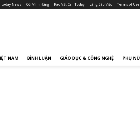
litoday News
Cõi Vĩnh Hằng
Rao Vặt Cali Today
Làng Báo Việt
Terms of Use
IỆT NAM
BÌNH LUẬN
GIÁO DỤC & CÔNG NGHỆ
PHỤ N