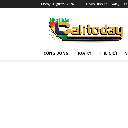
Sunday, August 9, 2026
Truyền Hình Cali Today
Ca
CỘNG ĐỒNG
HOA KỲ
THẾ GIỚI
V