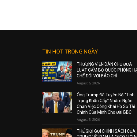
TIN HOT TRONG NGÀY
THƯỢNG VIỆN DÂN CHỦ ĐƯA
LUẬT CẤM BỘ QUỐC PHÒNG H
CHẾ ĐỐI VỚI BÁO CHÍ
August 6, 2026
Ông Trump Đã Tuyên Bố “Tình
Trạng Khẩn Cấp” Nhằm Ngăn
Chặn Việc Công Khai Hồ Sơ Tài
Chính Của Mình Cho Đài BBC
August 5, 2026
THẾ GIỚI GỌI CHÍNH SÁCH CỦA