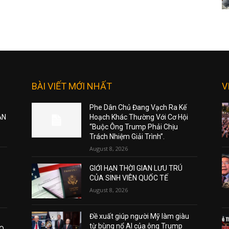
BÀI VIẾT MỚI NHẤT
V
Phe Dân Chủ Đang Vạch Ra Kế
ẠN
Hoạch Khác Thường Với Cơ Hội
“Buộc Ông Trump Phải Chịu
Trách Nhiệm Giải Trình”.
August 8, 2026
GIỚI HẠN THỜI GIAN LƯU TRÚ
CỦA SINH VIÊN QUỐC TẾ
August 8, 2026
Đề xuất giúp người Mỹ làm giàu
từ bùng nổ AI của ông Trump