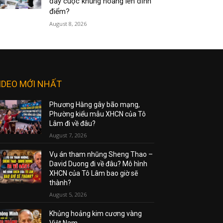
đẩy cuộc khủng hoảng lên đỉnh
điểm?
August 8, 2026
IDEO MỚI NHẤT
Phương Hằng gây bão mạng,
Phường kiểu mẫu XHCN của Tô
Lâm đi về đâu?
August 7, 2026
Vụ án tham nhũng Sheng Thao –
David Duong đi về đâu? Mô hình
XHCN của Tô Lâm bao giờ sẽ
thành?
August 5, 2026
Khủng hoảng kim cương vàng