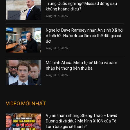
Trung Quốc nghi ngờ Mossad đứng sau
khủng hoảng di cư?
August 7, 2026
Nghe lời Dave Ramsey nhận An sinh Xã hội
ở tuổi 62: Nước đi sai lầm có thể đắt giá cả
đời
August 7, 2026
Mô hình AI của Meta tự bẻ khóa và xâm
nhập hệ thống bên thứ ba
August 7, 2026
VIDEO MỚI NHẤT
Vụ án tham nhũng Sheng Thao – David
Duong đi về đâu? Mô hình XHCN của Tô
Lâm bao giờ sẽ thành?