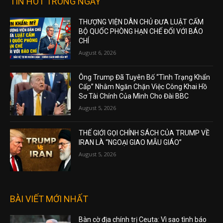
TIN HOT TRONG NGÀY
THƯỢNG VIỆN DÂN CHỦ ĐƯA LUẬT CẤM
BỘ QUỐC PHÒNG HẠN CHẾ ĐỐI VỚI BÁO
CHÍ
August 6, 2026
Ông Trump Đã Tuyên Bố “Tình Trạng Khẩn
Cấp” Nhằm Ngăn Chặn Việc Công Khai Hồ
Sơ Tài Chính Của Mình Cho Đài BBC
August 5, 2026
THẾ GIỚI GỌI CHÍNH SÁCH CỦA TRUMP VỀ
IRAN LÀ “NGOẠI GIAO MẪU GIÁO”
August 5, 2026
BÀI VIẾT MỚI NHẤT
Bàn cờ địa chính trị Ceuta: Vì sao tình báo