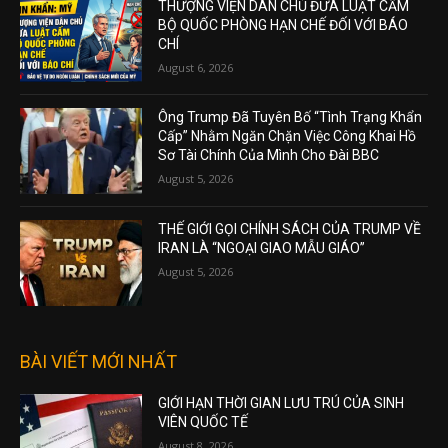
THƯỢNG VIỆN DÂN CHỦ ĐƯA LUẬT CẤM
BỘ QUỐC PHÒNG HẠN CHẾ ĐỐI VỚI BÁO
CHÍ
August 6, 2026
Ông Trump Đã Tuyên Bố “Tình Trạng Khẩn
Cấp” Nhằm Ngăn Chặn Việc Công Khai Hồ
Sơ Tài Chính Của Mình Cho Đài BBC
August 5, 2026
THẾ GIỚI GỌI CHÍNH SÁCH CỦA TRUMP VỀ
IRAN LÀ “NGOẠI GIAO MẪU GIÁO”
August 5, 2026
BÀI VIẾT MỚI NHẤT
GIỚI HẠN THỜI GIAN LƯU TRÚ CỦA SINH
VIÊN QUỐC TẾ
August 8, 2026