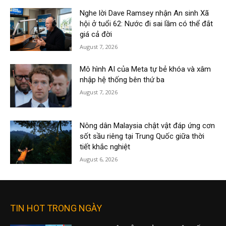
Nghe lời Dave Ramsey nhận An sinh Xã
hội ở tuổi 62: Nước đi sai lầm có thể đắt
giá cả đời
August 7, 2026
Mô hình AI của Meta tự bẻ khóa và xâm
nhập hệ thống bên thứ ba
August 7, 2026
Nông dân Malaysia chật vật đáp ứng cơn
sốt sầu riêng tại Trung Quốc giữa thời
tiết khắc nghiệt
August 6, 2026
TIN HOT TRONG NGÀY