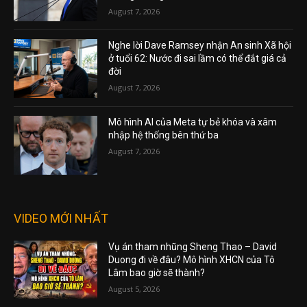
August 7, 2026
Nghe lời Dave Ramsey nhận An sinh Xã hội
ở tuổi 62: Nước đi sai lầm có thể đắt giá cả
đời
August 7, 2026
Mô hình AI của Meta tự bẻ khóa và xâm
nhập hệ thống bên thứ ba
August 7, 2026
VIDEO MỚI NHẤT
Vụ án tham nhũng Sheng Thao – David
Duong đi về đâu? Mô hình XHCN của Tô
Lâm bao giờ sẽ thành?
August 5, 2026