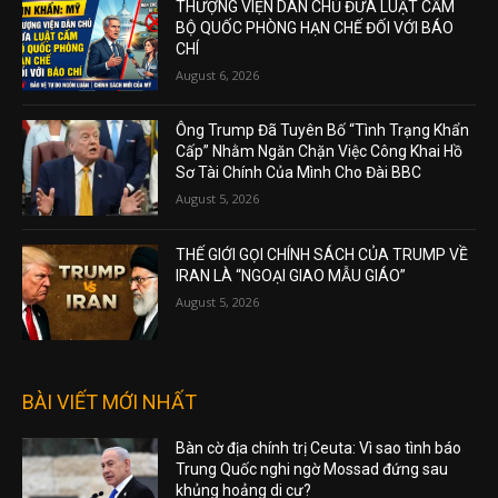
THƯỢNG VIỆN DÂN CHỦ ĐƯA LUẬT CẤM
BỘ QUỐC PHÒNG HẠN CHẾ ĐỐI VỚI BÁO
CHÍ
August 6, 2026
Ông Trump Đã Tuyên Bố “Tình Trạng Khẩn
Cấp” Nhằm Ngăn Chặn Việc Công Khai Hồ
Sơ Tài Chính Của Mình Cho Đài BBC
August 5, 2026
THẾ GIỚI GỌI CHÍNH SÁCH CỦA TRUMP VỀ
IRAN LÀ “NGOẠI GIAO MẪU GIÁO”
August 5, 2026
BÀI VIẾT MỚI NHẤT
Bàn cờ địa chính trị Ceuta: Vì sao tình báo
Trung Quốc nghi ngờ Mossad đứng sau
khủng hoảng di cư?