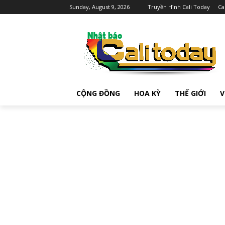
Sunday, August 9, 2026
Truyền Hình Cali Today
Ca
CỘNG ĐỒNG
HOA KỲ
THẾ GIỚI
V