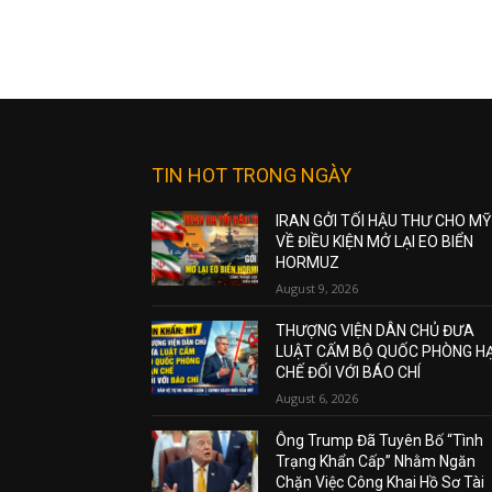
TIN HOT TRONG NGÀY
IRAN GỞI TỐI HẬU THƯ CHO MỸ
VỀ ĐIỀU KIỆN MỞ LẠI EO BIỂN
HORMUZ
August 9, 2026
THƯỢNG VIỆN DÂN CHỦ ĐƯA
LUẬT CẤM BỘ QUỐC PHÒNG H
CHẾ ĐỐI VỚI BÁO CHÍ
August 6, 2026
Ông Trump Đã Tuyên Bố “Tình
Trạng Khẩn Cấp” Nhằm Ngăn
Chặn Việc Công Khai Hồ Sơ Tài