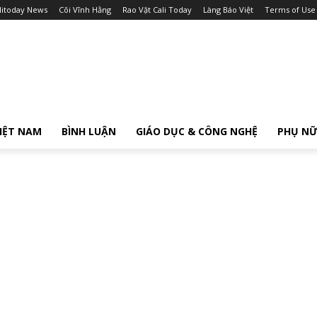
litoday News
Cõi Vĩnh Hằng
Rao Vặt Cali Today
Làng Báo Việt
Terms of Use
IỆT NAM
BÌNH LUẬN
GIÁO DỤC & CÔNG NGHỆ
PHỤ N