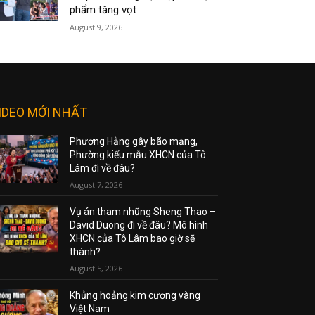
phẩm tăng vọt
August 9, 2026
IDEO MỚI NHẤT
Phương Hằng gây bão mạng,
Phường kiểu mẫu XHCN của Tô
Lâm đi về đâu?
August 7, 2026
Vụ án tham nhũng Sheng Thao –
David Duong đi về đâu? Mô hình
XHCN của Tô Lâm bao giờ sẽ
thành?
August 5, 2026
Khủng hoảng kim cương vàng
Việt Nam