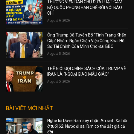
THƯỢNG VIỆN DÂN CHỦ ĐƯA LUẬT CẤM
BỘ QUỐC PHÒNG HẠN CHẾ ĐỐI VỚI BÁO
CHÍ
August 6, 2026
Ông Trump Đã Tuyên Bố “Tình Trạng Khẩn
Cấp” Nhằm Ngăn Chặn Việc Công Khai Hồ
Sơ Tài Chính Của Mình Cho Đài BBC
August 5, 2026
THẾ GIỚI GỌI CHÍNH SÁCH CỦA TRUMP VỀ
IRAN LÀ “NGOẠI GIAO MẪU GIÁO”
August 5, 2026
BÀI VIẾT MỚI NHẤT
Nghe lời Dave Ramsey nhận An sinh Xã hội
ở tuổi 62: Nước đi sai lầm có thể đắt giá cả
đời