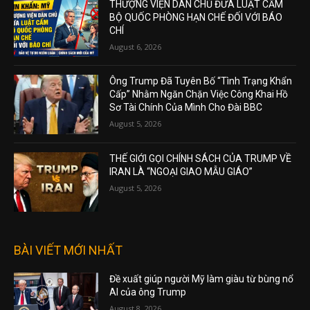
THƯỢNG VIỆN DÂN CHỦ ĐƯA LUẬT CẤM
BỘ QUỐC PHÒNG HẠN CHẾ ĐỐI VỚI BÁO
CHÍ
August 6, 2026
Ông Trump Đã Tuyên Bố “Tình Trạng Khẩn
Cấp” Nhằm Ngăn Chặn Việc Công Khai Hồ
Sơ Tài Chính Của Mình Cho Đài BBC
August 5, 2026
THẾ GIỚI GỌI CHÍNH SÁCH CỦA TRUMP VỀ
IRAN LÀ “NGOẠI GIAO MẪU GIÁO”
August 5, 2026
BÀI VIẾT MỚI NHẤT
Đề xuất giúp người Mỹ làm giàu từ bùng nổ
AI của ông Trump
August 8, 2026