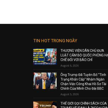
TIN HOT TRONG NGÀY
THƯỢNG VIỆN DÂN CHỦ ĐƯA
LUẬT CẤM BỘ QUỐC PHÒNG H
CHẾ ĐỐI VỚI BÁO CHÍ
August 6, 2026
Ông Trump Đã Tuyên Bố “Tình
Trạng Khẩn Cấp” Nhằm Ngăn
Chặn Việc Công Khai Hồ Sơ Tài
Chính Của Mình Cho Đài BBC
August 5, 2026
THẾ GIỚI GỌI CHÍNH SÁCH CỦA