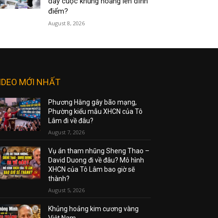
đẩy cuộc khủng hoảng lên đỉnh
điểm?
August 8, 2026
IDEO MỚI NHẤT
Phương Hằng gây bão mạng,
Phường kiểu mẫu XHCN của Tô
Lâm đi về đâu?
August 7, 2026
Vụ án tham nhũng Sheng Thao –
David Duong đi về đâu? Mô hình
XHCN của Tô Lâm bao giờ sẽ
thành?
August 5, 2026
Khủng hoảng kim cương vàng