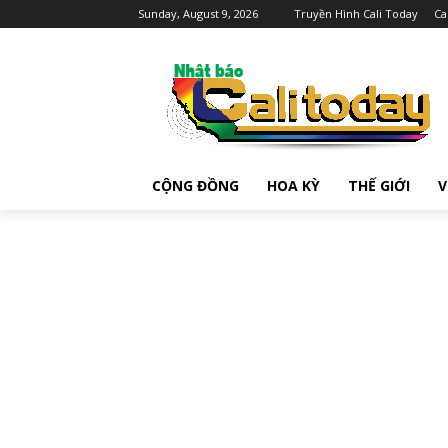
Sunday, August 9, 2026
Truyền Hình Cali Today
Ca
CỘNG ĐỒNG
HOA KỲ
THẾ GIỚI
V