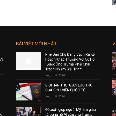
BÀI VIẾT MỚI NHẤT
V
Phe Dân Chủ Đang Vạch Ra Kế
ẠN
Hoạch Khác Thường Với Cơ Hội
“Buộc Ông Trump Phải Chịu
Trách Nhiệm Giải Trình”.
August 8, 2026
GIỚI HẠN THỜI GIAN LƯU TRÚ
CỦA SINH VIÊN QUỐC TẾ
August 8, 2026
Đề xuất giúp người Mỹ làm giàu
từ bùng nổ AI của ông Trump