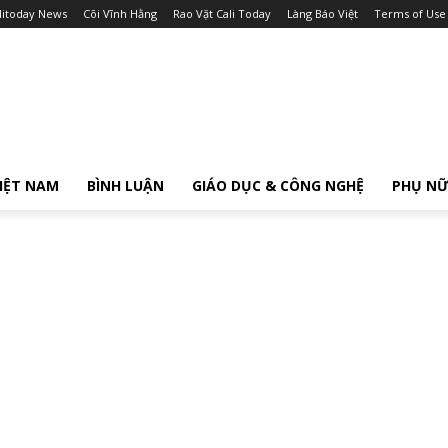
litoday News
Cõi Vĩnh Hằng
Rao Vặt Cali Today
Làng Báo Việt
Terms of Use
IỆT NAM
BÌNH LUẬN
GIÁO DỤC & CÔNG NGHỆ
PHỤ N