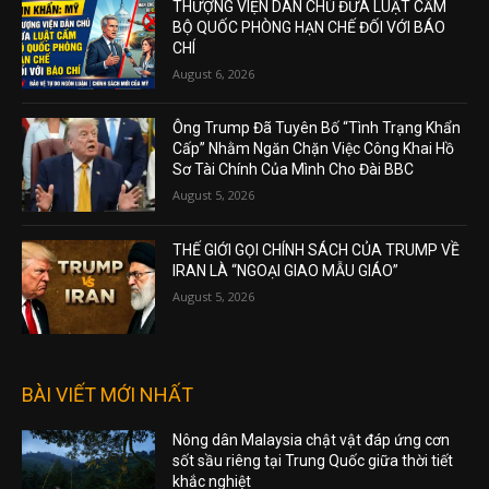
THƯỢNG VIỆN DÂN CHỦ ĐƯA LUẬT CẤM
BỘ QUỐC PHÒNG HẠN CHẾ ĐỐI VỚI BÁO
CHÍ
August 6, 2026
Ông Trump Đã Tuyên Bố “Tình Trạng Khẩn
Cấp” Nhằm Ngăn Chặn Việc Công Khai Hồ
Sơ Tài Chính Của Mình Cho Đài BBC
August 5, 2026
THẾ GIỚI GỌI CHÍNH SÁCH CỦA TRUMP VỀ
IRAN LÀ “NGOẠI GIAO MẪU GIÁO”
August 5, 2026
BÀI VIẾT MỚI NHẤT
Nông dân Malaysia chật vật đáp ứng cơn
sốt sầu riêng tại Trung Quốc giữa thời tiết
khắc nghiệt