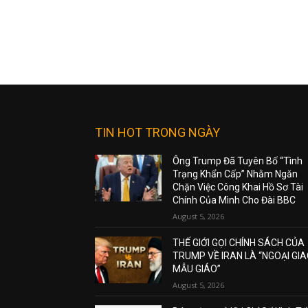
TIN HOT TRONG NGÀY
Ông Trump Đã Tuyên Bố “Tình
Trạng Khẩn Cấp” Nhằm Ngăn
Chặn Việc Công Khai Hồ Sơ Tài
Chính Của Mình Cho Đài BBC
August 5, 2026
THẾ GIỚI GỌI CHÍNH SÁCH CỦA
TRUMP VỀ IRAN LÀ “NGOẠI GI
MẪU GIÁO”
August 5, 2026