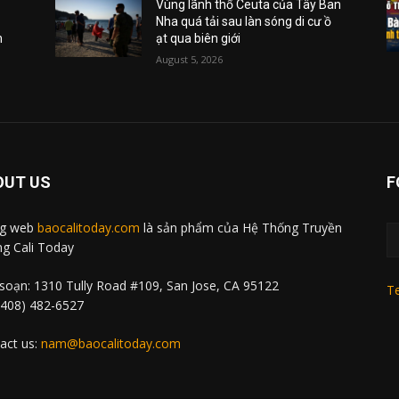
Vùng lãnh thổ Ceuta của Tây Ban
Nha quá tải sau làn sóng di cư ồ
m
ạt qua biên giới
August 5, 2026
OUT US
F
ng web
baocalitoday.com
là sản phẩm của Hệ Thống Truyền
g Cali Today
soạn: 1310 Tully Road #109, San Jose, CA 95122
Te
 (408) 482-6527
act us:
nam@baocalitoday.com