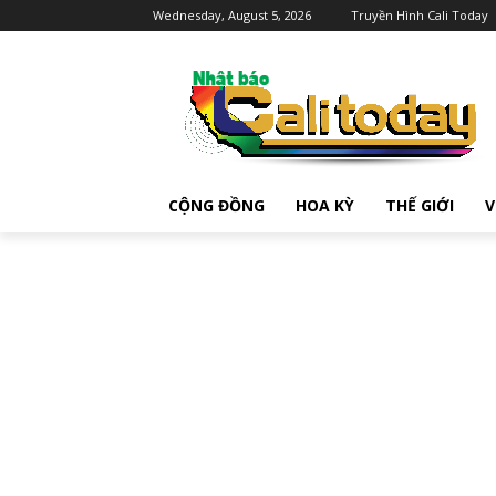
Wednesday, August 5, 2026
Truyền Hình Cali Today
CỘNG ĐỒNG
HOA KỲ
THẾ GIỚI
V