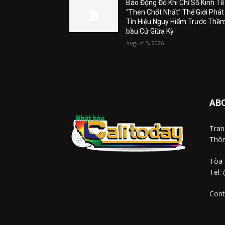
Báo Động Đỏ Khi Chỉ Số Kinh Tế
“Then Chốt Nhất” Thế Giới Phát
Tín Hiệu Nguy Hiểm Trước Thề
bầu Cử Giữa Kỳ
August 5, 2026
AB
Tra
Thôn
Tòa 
Tel:
Cont