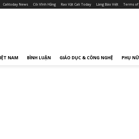
Calitoday News
Cõi Vĩnh Hằng
Rao Vặt Cali Today
Làng Báo Việt
Terms of
IỆT NAM
BÌNH LUẬN
GIÁO DỤC & CÔNG NGHỆ
PHỤ N