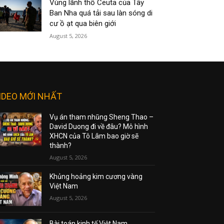
Vùng lãnh thổ Ceuta của Tây
Ban Nha quá tải sau làn sóng di
cư ồ ạt qua biên giới
August 5, 2026
IDEO MỚI NHẤT
Vụ án tham nhũng Sheng Thao –
David Duong đi về đâu? Mô hình
XHCN của Tô Lâm bao giờ sẽ
thành?
August 5, 2026
Khủng hoảng kim cương vàng
Việt Nam
August 5, 2026
Bài toán kinh tế Việt Nam