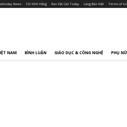
alitoday News
Cõi Vĩnh Hằng
Rao Vặt Cali Today
Làng Báo Việt
Terms of Us
IỆT NAM
BÌNH LUẬN
GIÁO DỤC & CÔNG NGHỆ
PHỤ N