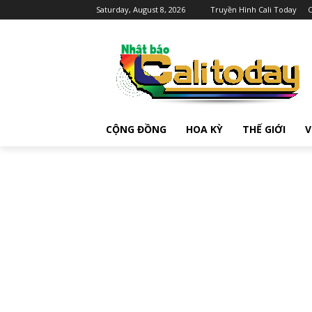
Saturday, August 8, 2026
Truyền Hình Cali Today
C
CỘNG ĐỒNG
HOA KỲ
THẾ GIỚI
V