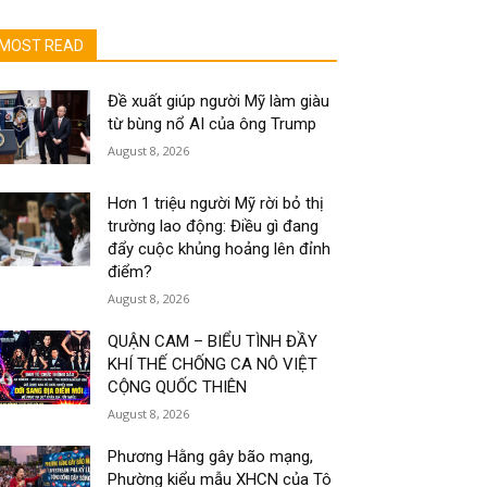
MOST READ
Đề xuất giúp người Mỹ làm giàu
từ bùng nổ AI của ông Trump
August 8, 2026
Hơn 1 triệu người Mỹ rời bỏ thị
trường lao động: Điều gì đang
đẩy cuộc khủng hoảng lên đỉnh
điểm?
August 8, 2026
QUẬN CAM – BIỂU TÌNH ĐẦY
KHÍ THẾ CHỐNG CA NÔ VIỆT
CỘNG QUỐC THIÊN
August 8, 2026
Phương Hằng gây bão mạng,
Phường kiểu mẫu XHCN của Tô