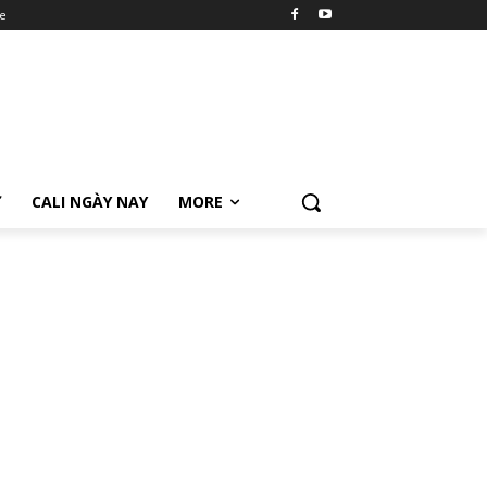
e
Ữ
CALI NGÀY NAY
MORE