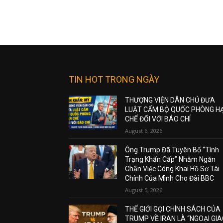
TIN HOT TRONG NGÀY
THƯỢNG VIỆN DÂN CHỦ ĐƯA
LUẬT CẤM BỘ QUỐC PHÒNG H
CHẾ ĐỐI VỚI BÁO CHÍ
August 6, 2026
Ông Trump Đã Tuyên Bố “Tình
Trạng Khẩn Cấp” Nhằm Ngăn
Chặn Việc Công Khai Hồ Sơ Tài
Chính Của Mình Cho Đài BBC
August 5, 2026
THẾ GIỚI GỌI CHÍNH SÁCH CỦA
TRUMP VỀ IRAN LÀ “NGOẠI GI