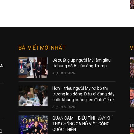
BÀI VIẾT MỚI NHẤT
V
Đề xuất giúp người Mỹ làm giàu
ẠN
từ bùng nổ AI của ông Trump
August 8, 2026
Hơn 1 triệu người Mỹ rời bỏ thị
trường lao động: Điều gì đang đẩy
cuộc khủng hoảng lên đỉnh điểm?
August 8, 2026
QUẬN CAM – BIỂU TÌNH ĐẦY KHÍ
THẾ CHỐNG CA NÔ VIỆT CỘNG
QUỐC THIÊN
AO