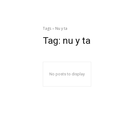
Tags
Nu y ta
Tag:
nu y ta
No posts to display