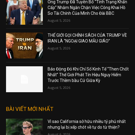
Ông Trump Đã Tuyên Bố “Tình Trạng Khẩn
Cấp” Nhằm Ngăn Chặn Việc Công Khai Hồ
Sơ Tài Chính Của Mình Cho Đài BBC
August 5, 2026
THẾ GIỚI GỌI CHÍNH SÁCH CỦA TRUMP VỀ
IRAN LÀ “NGOẠI GIAO MẪU GIÁO”
August 5, 2026
Báo Động Đỏ Khi Chỉ Số Kinh Tế “Then Chốt
Nhất” Thế Giới Phát Tín Hiệu Nguy Hiểm
Trước Thềm bầu Cử Giữa Kỳ
August 5, 2026
BÀI VIẾT MỚI NHẤT
Vì sao California sở hữu nhiều tỷ phú nhất
nhưng lại bị xếp chót về tự do từ thiện?
August 6, 2026