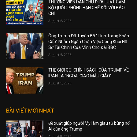
THƯỢNG VIỆN DÂN CHỦ ĐƯA LUẬT CẤM
BỘ QUỐC PHÒNG HẠN CHẾ ĐỐI VỚI BÁO
CHÍ
August 6, 2026
Ông Trump Đã Tuyên Bố “Tình Trạng Khẩn
Cấp” Nhằm Ngăn Chặn Việc Công Khai Hồ
Sơ Tài Chính Của Mình Cho Đài BBC
August 5, 2026
THẾ GIỚI GỌI CHÍNH SÁCH CỦA TRUMP VỀ
IRAN LÀ “NGOẠI GIAO MẪU GIÁO”
August 5, 2026
BÀI VIẾT MỚI NHẤT
Đề xuất giúp người Mỹ làm giàu từ bùng nổ
AI của ông Trump
August 8, 2026