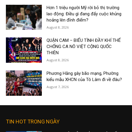
Hơn 1 triệu người Mỹ rời bỏ thị trường
lao động: Điều gì đang đẩy cuộc khủng
hoảng lên đỉnh điểm?
August 8, 2026
QUẬN CAM – BIỂU TÌNH ĐẦY KHÍ THẾ
CHỐNG CA NÔ VIỆT CỘNG QUỐC
THIÊN
August 8, 2026
Phương Hằng gây bão mạng, Phường
kiểu mẫu XHCN của Tô Lâm đi về đâu?
August 7, 2026
TIN HOT TRONG NGÀY