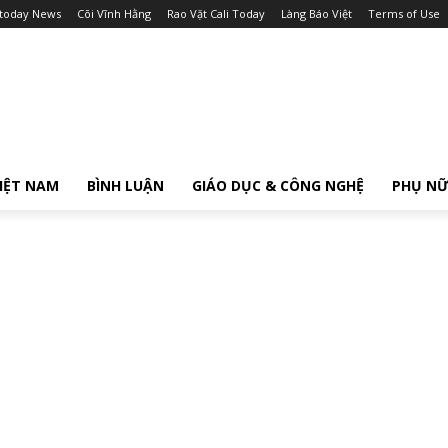
itoday News
Cõi Vĩnh Hằng
Rao Vặt Cali Today
Làng Báo Việt
Terms of Use
IỆT NAM
BÌNH LUẬN
GIÁO DỤC & CÔNG NGHỆ
PHỤ N