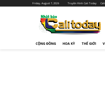
Friday, August 7, 2026
Truyền Hình Cali Today
Cal
CỘNG ĐỒNG
HOA KỲ
THẾ GIỚI
V