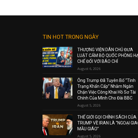
TIN HOT TRONG NGÀY
THƯỢNG VIỆN DÂN CHỦ ĐƯA
LUẬT CẤM BỘ QUỐC PHÒNG H
CHẾ ĐỐI VỚI BÁO CHÍ
August 6, 2026
Ông Trump Đã Tuyên Bố “Tình
Trạng Khẩn Cấp” Nhằm Ngăn
Chặn Việc Công Khai Hồ Sơ Tài
Chính Của Mình Cho Đài BBC
August 5, 2026
THẾ GIỚI GỌI CHÍNH SÁCH CỦA
TRUMP VỀ IRAN LÀ “NGOẠI GI
MẪU GIÁO”
August 5, 2026