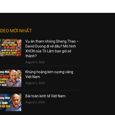
IDEO MỚI NHẤT
Vụ án tham nhũng Sheng Thao –
David Duong đi về đâu? Mô hình
XHCN của Tô Lâm bao giờ sẽ
thành?
August 5, 2026
Khủng hoảng kim cương vàng
Việt Nam
August 5, 2026
Bài toán kinh tế Việt Nam
August 3, 2026